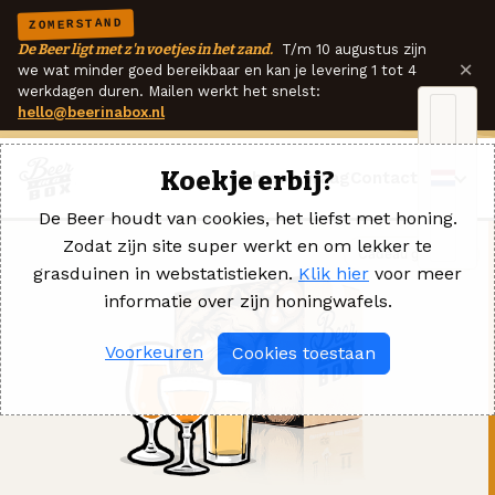
ZOMERSTAND
De Beer ligt met z'n voetjes in het zand.
T/m 10 augustus zijn
×
we wat minder goed bereikbaar en kan je levering 1 tot 4
werkdagen duren. Mailen werkt het snelst:
hello@beerinabox.nl
Koekje erbij?
Ik heb een vraag
Contact
De Beer houdt van cookies, het liefst met honing.
Zodat zijn site super werkt en om lekker te
Cadeau geven →
grasduinen in webstatistieken.
Klik hier
voor meer
informatie over zijn honingwafels.
Voorkeuren
Cookies toestaan