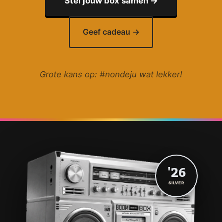
Stel jouw box samen →
Geef cadeau →
Grote kans op: #nondeju wat lekker!
'26
SILVER