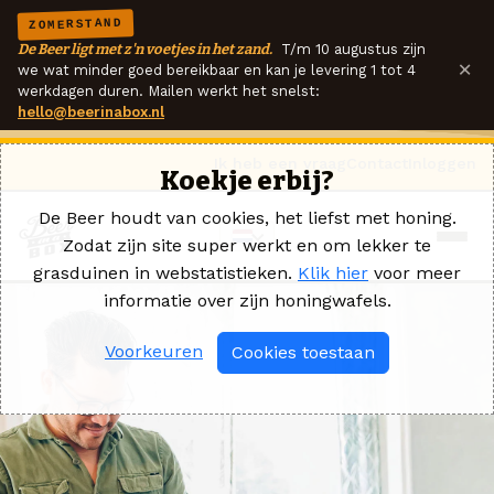
ZOMERSTAND
De Beer ligt met z'n voetjes in het zand.
T/m 10 augustus zijn
×
we wat minder goed bereikbaar en kan je levering 1 tot 4
werkdagen duren. Mailen werkt het snelst:
hello@beerinabox.nl
Ik heb een vraag
Contact
Inloggen
Koekje erbij?
De Beer houdt van cookies, het liefst met honing.
Zodat zijn site super werkt en om lekker te
grasduinen in webstatistieken.
Klik hier
voor meer
informatie over zijn honingwafels.
Voorkeuren
Cookies toestaan