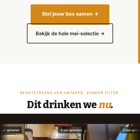
Stel jouw box samen →
Bekijk de hele mei-selectie →
RECHTSTREEKS VAN UNTAPPD. ZONDER FILTER.
Dit drinken we
nu
.
5 uur geleden
5 uur geleden