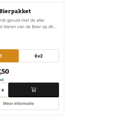
 Bierpakket
rdt gevuld met de aller
el bieren van de Beer op dit
e zult bekende klassieke
tegen komen maar ook de
ripel bieren van de Craft
ld.
1
6x2
,50
ad
+
Meer informatie