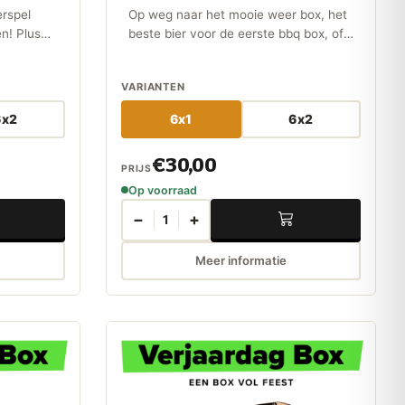
erspel
Op weg naar het mooie weer box, het
en! Plus
beste bier voor de eerste bbq box, of
ginners,
eindelijk de winter doorgekomen box.
xperts!
VARIANTEN
6x2
6x1
6x2
€30,00
PRIJS
Op voorraad
−
+
1
Meer informatie