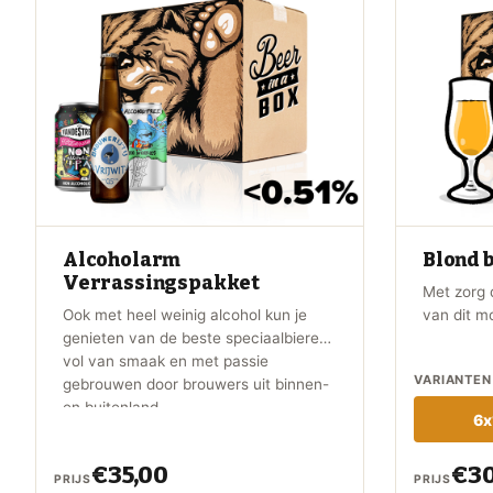
Alcoholarm
Blond 
Verrassingspakket
Met zorg 
Ook met heel weinig alcohol kun je
van dit m
genieten van de beste speciaalbieren,
geselecte
vol van smaak en met passie
Beer in a 
VARIANTEN
gebrouwen door brouwers uit binnen-
en buitenland.
6x
€35,00
€30
PRIJS
PRIJS