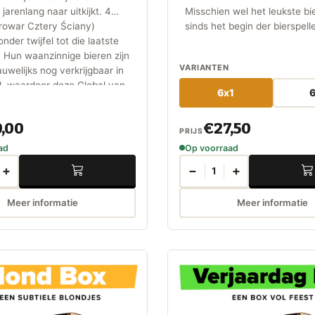
 jarenlang naar uitkijkt. 4
Misschien wel het leukste bi
rowar Cztery Ściany)
sinds het begin der bierspell
nder twijfel tot die laatste
een blinde proeverij voor be
. Hun waanzinnige bieren zijn
ervaren bierliefhebbers en e
VARIANTEN
auwelijks nog verkrijgbaar in
, waardoor deze Global van
6x1
xtra bijzonder is. Deze mag je
 missen!
,00
€27,50
PRIJS
ad
Op voorraad
+
−
+
1
Meer informatie
Meer informatie