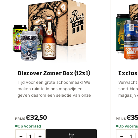
Discover Zomer Box (12x1)
Exclus
Tijd voor een grote schoonmaak! We
Verwacht 
maken ruimte in ons magazijn en
soort bie
geven daarom een selectie van onze
magazijn
beste speciaalbieren weg voor een
selectie 
bizar scherpe prijs. Verwacht
speciaalb
verrassende parels, unieke bieren en
prijs.
€32,50
€35
PRIJS
PRIJS
dikke deals.
Op voorraad
Op voorra
−
+
−
1
1