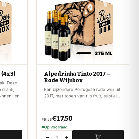
 (4x3)
Alpedrinha Tinto 2017 –
Rode Wijnbox
aak. Deze
 drankjes
Een bijzondere Portugese rode wijn uit
binnen- en
2017, met tonen van rijp fruit, subtiele
houtinvloeden en een mooie diepgang.
 voor bier
Een exclusieve box met 6 halve
flessen voor een uniek proefmoment.
€17,50
PRIJS
Op voorraad
−
+
1