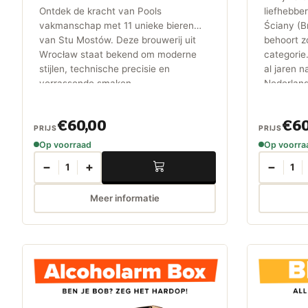
Ontdek de kracht van Pools
liefhebber
vakmanschap met 11 unieke bieren
Ściany (B
van Stu Mostów. Deze brouwerij uit
behoort zo
Wrocław staat bekend om moderne
categorie
stijlen, technische precisie en
al jaren n
verrassende smaken.
Nederland
Juli dus e
echt niet
€60,00
€60
PRIJS
PRIJS
Op voorraad
Op voorra
−
+
−
1
1
Meer informatie