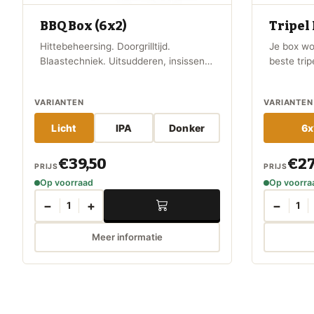
BBQ Box (6x2)
Tripel
Hittebeheersing. Doorgrilltijd.
Je box wo
Blaastechniek. Uitsudderen, insissen
beste trip
en omdraaien.
moment. J
toppers 
VARIANTEN
VARIANTEN
nieuwste t
Beer were
Licht
IPA
Donker
6x
€39,50
€27
PRIJS
PRIJS
Op voorraad
Op voorra
−
+
−
1
1
Meer informatie