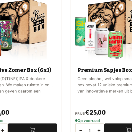
ive Zomer Box (6x1)
Premium Sapjes Box
(D(T(NE))IPA & donkere
Geen alcohol, wél volop sm
ren. We maken ruimte in ons
box bevat 12 unieke premium
 en geven daarom een
van innovatieve merken uit 
van onze beste
buitenland. Perfect voor een
ieren weg voor een scherpe
borrelmoment, als alternatief
of gewoon om iets nieuws te
,00
€25,00
PRIJS
ontdekken.
ad
Op voorraad
+
−
+
1