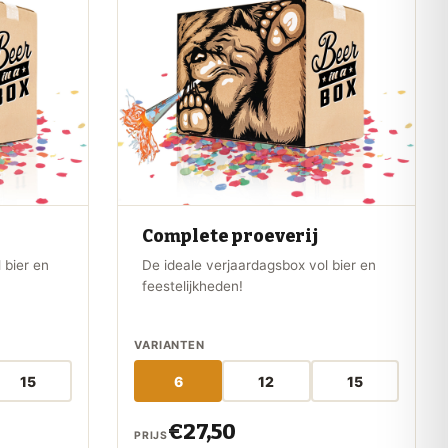
Complete proeverij
 bier en
De ideale verjaardagsbox vol bier en
feestelijkheden!
VARIANTEN
15
6
12
15
€27,50
PRIJS