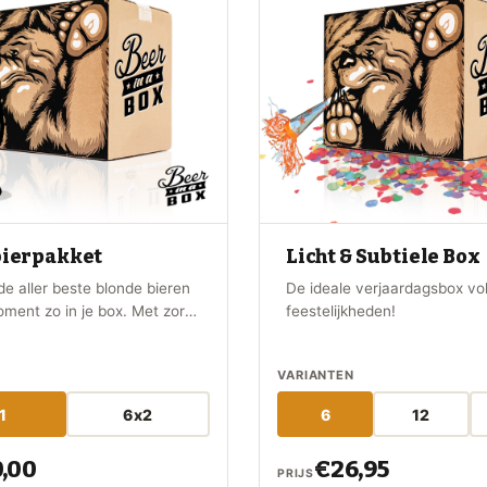
bierpakket
Licht & Subtiele Box
de aller beste blonde bieren
De ideale verjaardagsbox vol
oment zo in je box. Met zorg
feestelijkheden!
erd door de bier experts van
Box.
VARIANTEN
1
6x2
6
12
,00
€26,95
PRIJS