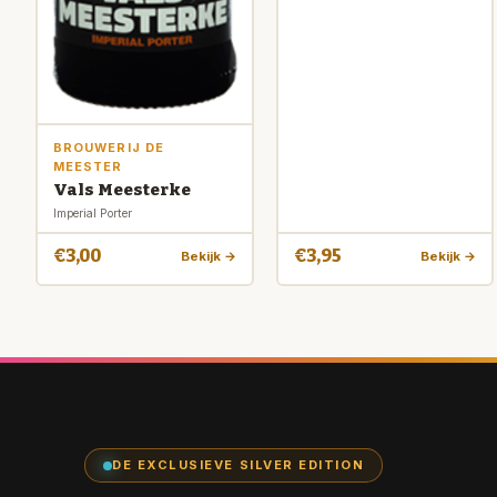
BROUWERIJ DE
MEESTER
Vals Meesterke
Imperial Porter
€3,00
€3,95
Bekijk →
Bekijk →
DE EXCLUSIEVE SILVER EDITION