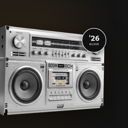
'26
SILVER