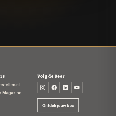
rs
Volg de Beer
stellen.nl
r Magazine
Ontdek jouw box