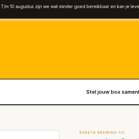
T/m 10 augustus zijn we wat minder goed bereikbaar en kan je leve
Stel jouw box samen
BERETA BREWING CO.