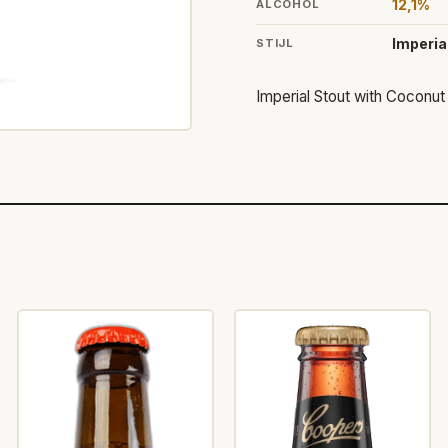
12,1%
ALCOHOL
Imperia
STIJL
Imperial Stout with Coconut 