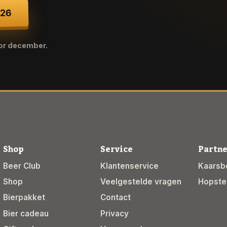
026
oor december.
Shop
Service
Partne
Beer Club
Klantenservice
Kaarsbe
Shop
Veelgestelde vragen
Hopste
Bierpakket
Contact
Bier cadeau
Privacy