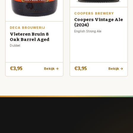
COOPERS BREWERY
Coopers Vintage Ale
(2024)
DECA BROUWERIJ
English Strong Ale
Vleteren Bruin 8
Oak Barrel Aged
Dubbel
€3,95
€3,95
Bekijk →
Bekijk →