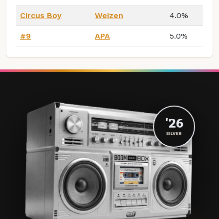
Circus Boy
Weizen
4.0%
#9
APA
5.0%
'26
SILVER