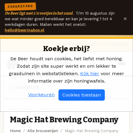
ZOMERSTAND
De Beer ligt met z'n voetjes in het zand.
T/m 10 augustus zijn
×
we wat minder goed bereikbaar en kan je levering 1 tot 4
werkdagen duren. Mailen werkt het snelst:
hello@beerinabox.nl
Ik heb een vraag
Contact
Inloggen
Koekje erbij?
De Beer houdt van cookies, het liefst met honing.
Zodat zijn site super werkt en om lekker te
grasduinen in webstatistieken.
Klik hier
voor meer
informatie over zijn honingwafels.
Navigatie
Voorkeuren
Cookies toestaan
BROUWERIJ · UNITED STATES
Magic Hat Brewing Company
Home
Alle brouwerijen
Magic Hat Brewing Company