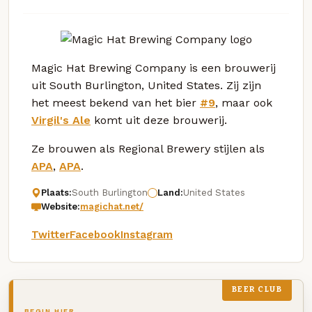
Magic Hat Brewing Company is een brouwerij
uit South Burlington, United States. Zij zijn
het meest bekend van het bier
#9
, maar ook
Virgil's Ale
komt uit deze brouwerij.
Ze brouwen als Regional Brewery stijlen als
APA
,
APA
.
Plaats:
South Burlington
Land:
United States
Website:
magichat.net/
Twitter
Facebook
Instagram
BEER CLUB
BEGIN HIER