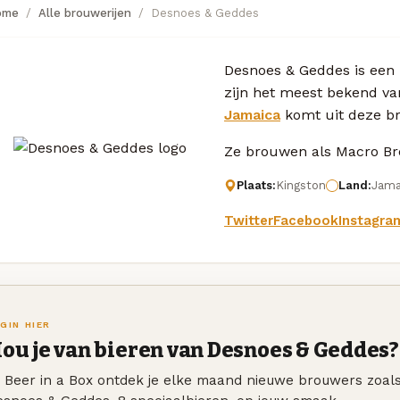
ome
Alle brouwerijen
Desnoes & Geddes
Desnoes & Geddes is een b
zijn het meest bekend va
Jamaica
komt uit deze br
Ze brouwen als Macro Bre
Plaats:
Kingston
Land:
Jama
Twitter
Facebook
Instagra
GIN HIER
ou je van bieren van Desnoes & Geddes?
j Beer in a Box ontdek je elke maand nieuwe brouwers zoal