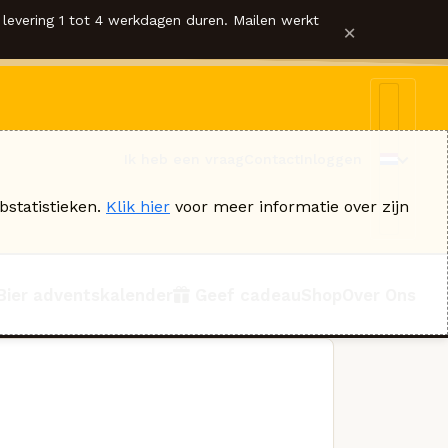
levering 1 tot 4 werkdagen duren. Mailen werkt
×
Ik heb een vraag
Contact
Inloggen
bstatistieken.
Klik hier
voor meer informatie over zijn
Bier adventskalender
Geef cadeau
Shop
Over Ons