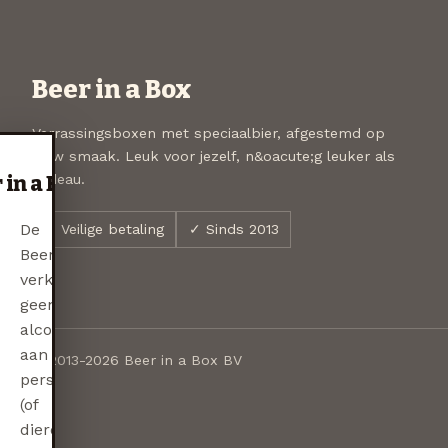
Beer in a Box
Verrassingsboxen met speciaalbier, afgestemd op
jouw smaak. Leuk voor jezelf, n&oacute;g leuker als
cadeau.
 in a Box
De
✓ Veilige betaling
✓ Sinds 2013
Beer
verkoopt
geen
alcohol
aan
© 2013-2026 Beer in a Box BV
personen
(of
dieren)