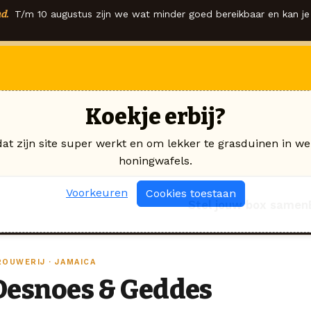
d.
T/m 10 augustus zijn we wat minder goed bereikbaar en kan je 
Koekje erbij?
dat zijn site super werkt en om lekker te grasduinen in we
honingwafels.
Voorkeuren
Cookies toestaan
Stel jouw box samen
ROUWERIJ · JAMAICA
Desnoes & Geddes