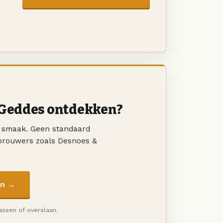
 Geddes ontdekken?
w smaak. Geen standaard
 brouwers zoals Desnoes &
en →
passen of overslaan.