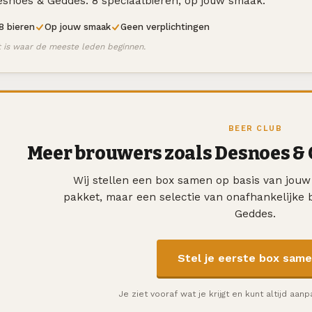
snoes & Geddes. 8 speciaalbieren, op jouw smaak.
8 bieren
Op jouw smaak
Geen verplichtingen
t is waar de meeste leden beginnen.
BEER CLUB
Meer brouwers zoals Desnoes &
Wij stellen een box samen op basis van jou
pakket, maar een selectie van onafhankelijke
Geddes.
Stel je eerste box sam
Je ziet vooraf wat je krijgt en kunt altijd aan