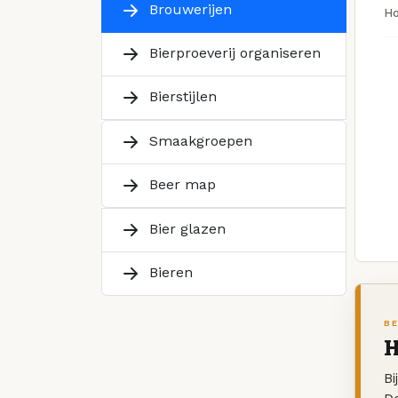
Brouwerijen
H
Bierproeverij organiseren
Bierstijlen
Smaakgroepen
Beer map
Bier glazen
Bieren
BE
H
Bi