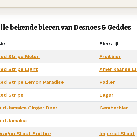
lle bekende bieren van Desnoes & Geddes
ier
Bierstijl
Red Stripe Melon
Fruitbier
Red Stripe Light
Amerikaanse Li
Red Stripe Lemon Paradise
Radler
Red Stripe
Lager
Old Jamaica Ginger Beer
Gemberbier
Old Jamaica
Dragon Stout Spitfire
Imperial Stout