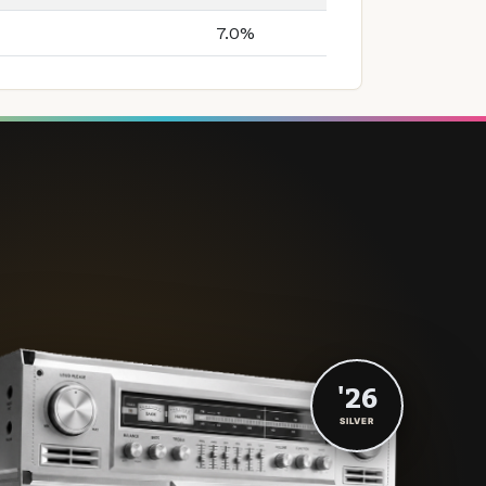
7.0%
'26
SILVER