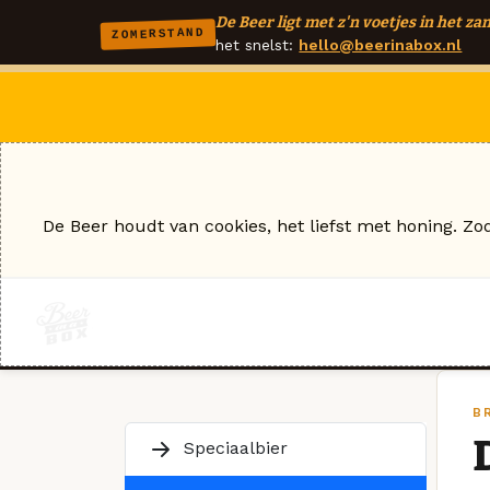
De Beer ligt met z'n voetjes in het zan
ZOMERSTAND
het snelst:
hello@beerinabox.nl
De Beer houdt van cookies, het liefst met honing. Zo
B
Speciaalbier