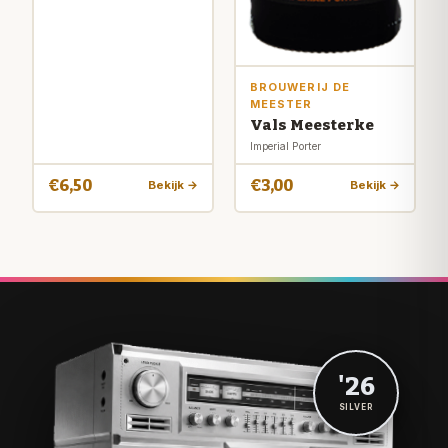
BROUWERIJ DE
MEESTER
Vals Meesterke
Imperial Porter
€6,50
€3,00
Bekijk →
Bekijk →
'26
SILVER