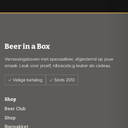
Beer in a Box
Verrassingsboxen met speciaalbier, afgestemd op jouw
smaak. Leuk voor jezelf, n&oacute;g leuker als cadeau.
✓ Veilige betaling
✓ Sinds 2013
Shop
Beer Club
Shop
Bierpakket