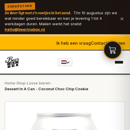
ZOMERSTAND
T/m 10 augustus zijn we
De Beer ligt met z'n voetjes in het zand.
×
wat minder goed bereikbaar en kan je levering 1 tot 4
werkdagen duren. Mailen werkt het snelst:
hello@beerinabox.nl
Ik heb een vraag
Contact
Inloggen
Home
›
Shop
›
Losse bieren
›
Dessert In A Can - Coconut Choc Chip Cookie