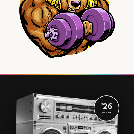
'26
SILVER