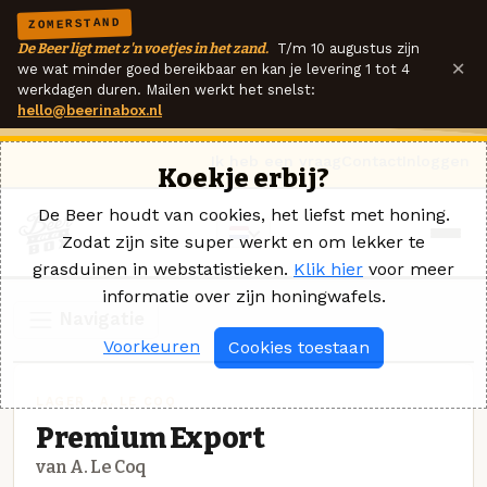
ZOMERSTAND
De Beer ligt met z'n voetjes in het zand.
T/m 10 augustus zijn
×
we wat minder goed bereikbaar en kan je levering 1 tot 4
werkdagen duren. Mailen werkt het snelst:
hello@beerinabox.nl
Ik heb een vraag
Contact
Inloggen
Koekje erbij?
De Beer houdt van cookies, het liefst met honing.
Zodat zijn site super werkt en om lekker te
grasduinen in webstatistieken.
Klik hier
voor meer
informatie over zijn honingwafels.
Navigatie
Voorkeuren
Cookies toestaan
LAGER · A. LE COQ
Premium Export
van A. Le Coq