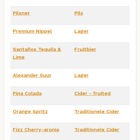
Pilsner
Pils
Premium Nippel
Lager
Santaños Tequila &
Fruitbier
Lime
Alexander Suur
Lager
Pina Colada
Cider - fruited
Orange Spritz
Traditionele Cider
Fizz Cherry-aronia
Traditionele Cider