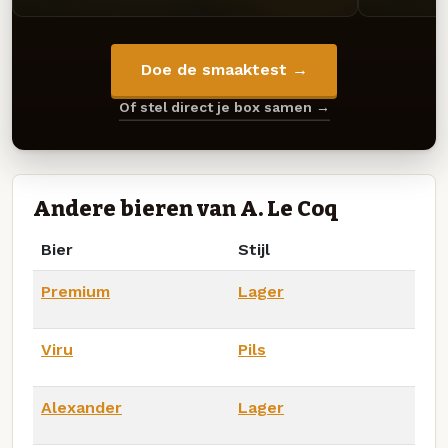
Doe de smaaktest →
Of stel direct je box samen →
Andere bieren van A. Le Coq
Bier
Stijl
Premium
Lager
Viru
Pils
Alexander
Lager