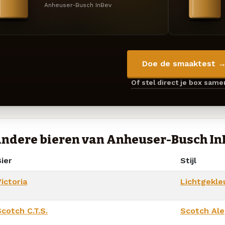
Anheuser-Busch InBev
Doe de smaaktest 
Of stel direct je box sam
ndere bieren van Anheuser-Busch In
ier
Stijl
ictoria
Lichtgekle
cotch C.T.S.
Scotch Ale