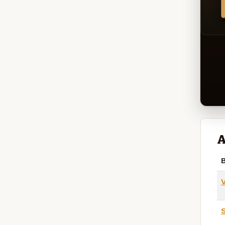
A
B
V
S