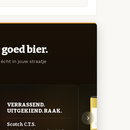
goed bier.
écht in jouw straatje
VERRASSEND.
STR
UITGEKIEND. RAAK.
TIJ
Scotch C.T.S.
Atla