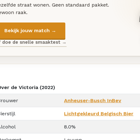
ezelfde straat wonen. Geen standaard pakket.
ewoon raak.
Bekijk jouw match →
f doe de snelle smaaktest →
ver de Victoria (2022)
Brouwer
Anheuser-Busch InBev
ierstijl
Lichtgekleurd Belgisch Bier
Alcohol
8.0%
Herkomst
Leuven