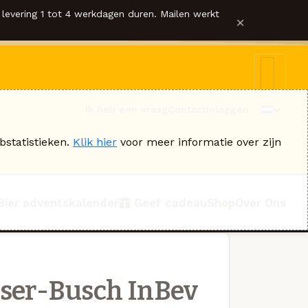
levering 1 tot 4 werkdagen duren. Mailen werkt
×
Ik heb een vraag
Contact
Inloggen
bstatistieken.
Klik hier
voor meer informatie over zijn
Bier adventskalender
Geef cadeau
Shop
Over Ons
ser-Busch InBev