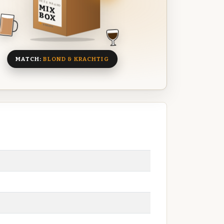
DEZE MAAND
MIX
BOX
8 BIEREN
MATCH:
BLOND & KRACHTIG