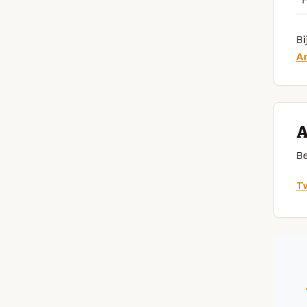
Bi
A
A
Be
Tw