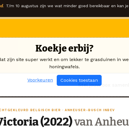
d.
T/m 10 augustus zijn we wat minder goed bereikbaar en kan je 
Koekje erbij?
dat zijn site super werkt en om lekker te grasduinen in we
honingwafels.
Voorkeuren
Cookies toestaan
Stel jouw box samen
ICHTGEKLEURD BELGISCH BIER · ANHEUSER-BUSCH INBEV
Victoria (2022)
van Anheu