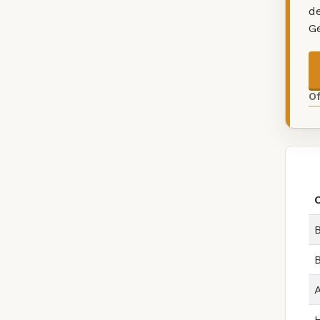
d
G
O
O
B