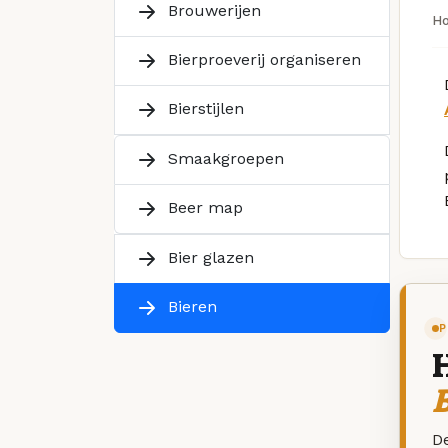
Brouwerijen
H
Bierproeverij organiseren
Bierstijlen
Smaakgroepen
Beer map
Bier glazen
Bieren
P
B
De