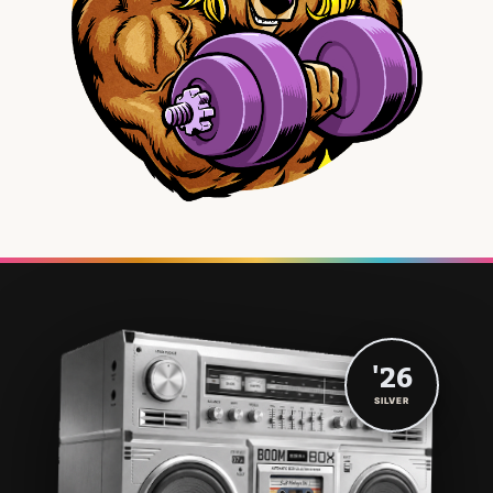
'26
SILVER