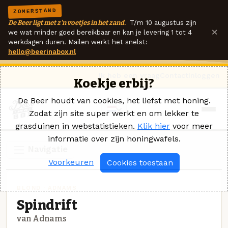
ZOMERSTAND
De Beer ligt met z'n voetjes in het zand.
T/m 10 augustus zijn
×
we wat minder goed bereikbaar en kan je levering 1 tot 4
werkdagen duren. Mailen werkt het snelst:
hello@beerinabox.nl
Ik heb een vraag
Contact
Inloggen
Koekje erbij?
De Beer houdt van cookies, het liefst met honing.
Zodat zijn site super werkt en om lekker te
grasduinen in webstatistieken.
Klik hier
voor meer
informatie over zijn honingwafels.
Navigatie
Voorkeuren
Cookies toestaan
BLOND · ADNAMS
Spindrift
van Adnams