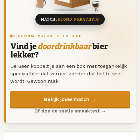
8 BIEREN
MATCH:
BLOND & KRACHTIG
PERSONAL MATCH · BEER CLUB
Vind je
doordrinkbaar
bier
lekker?
De Beer koppelt je aan een box met toegankelijk
speciaalbier dat verrast zonder dat het te veel
wordt. Gewoon raak.
Bekijk jouw match →
Of doe de snelle smaaktest →