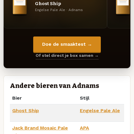
Ghost Ship
Engelse Pale Ale · Adnams
Doe de smaaktest →
Of stel direct je box samen →
Andere bieren van Adnams
Bier
Stijl
Ghost Ship
Engelse Pale Ale
Jack Brand Mosaic Pale
APA