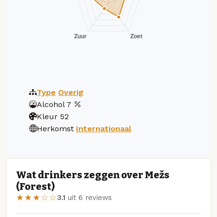
Type
Overig
Alcohol
7
Kleur
52
Herkomst
Internationaal
Wat drinkers zeggen over Mežs
(Forest)
★★★☆☆
3.1
uit 6 reviews