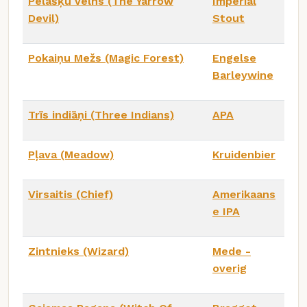
Pelašķu velns (The Yarrow
Imperial
Devil)
Stout
Pokaiņu Mežs (Magic Forest)
Engelse
Barleywine
Trīs indiāņi (Three Indians)
APA
Pļava (Meadow)
Kruidenbier
Virsaitis (Chief)
Amerikaans
e IPA
Zintnieks (Wizard)
Mede -
overig