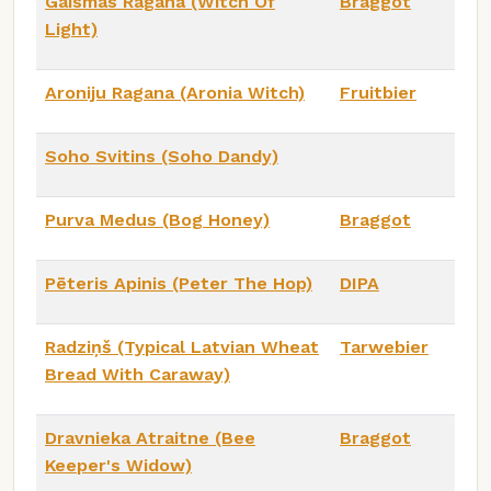
Gaismas Ragana (Witch Of
Braggot
Light)
Aroniju Ragana (Aronia Witch)
Fruitbier
Soho Svitins (Soho Dandy)
Purva Medus (Bog Honey)
Braggot
Pēteris Apinis (Peter The Hop)
DIPA
Radziņš (Typical Latvian Wheat
Tarwebier
Bread With Caraway)
Dravnieka Atraitne (Bee
Braggot
Keeper's Widow)