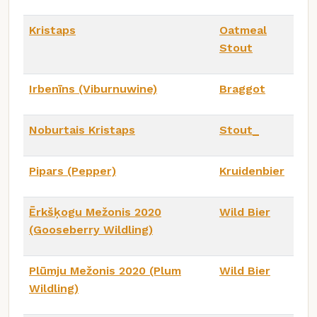
Kristaps
Oatmeal
Stout
Irbenīns (Viburnuwine)
Braggot
Noburtais Kristaps
Stout_
Pipars (Pepper)
Kruidenbier
Ērkšķogu Mežonis 2020
Wild Bier
(Gooseberry Wildling)
Plūmju Mežonis 2020 (Plum
Wild Bier
Wildling)