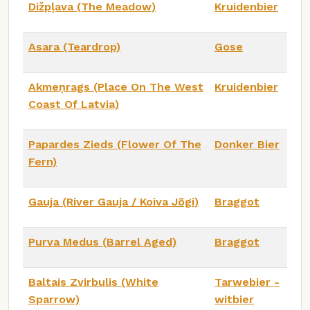
Dižpļava (The Meadow)
Kruidenbier
Asara (Teardrop)
Gose
Akmeņrags (Place On The West
Kruidenbier
Coast Of Latvia)
Papardes Zieds (Flower Of The
Donker Bier
Fern)
Gauja (River Gauja / Koiva Jõgi)
Braggot
Purva Medus (Barrel Aged)
Braggot
Baltais Zvirbulis (White
Tarwebier -
Sparrow)
witbier