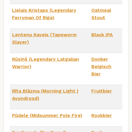
Lielais Kristaps (Legendary
Oatmeal
Ferryman Of Riga)
Stout
Lentenu Kavejs (Tapeworm
Black IPA
Slayer)
Rūsiņš (Legendary Latgalian
Donker
Warrior)
Belgisch
Bier
Rīta Blāzma (Morning Light |
Fruitbier
Avondrood)
Pūdele (Midsummer Pole Fire)
Rookbier