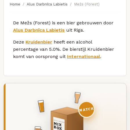
Home
Alus Darbnīca Labietis
Mežs (Forest)
De Mežs (Forest) is een bier gebrouwen door
Alus Darbnīca Labietis
uit Riga.
Deze
Kruidenbier
heeft een alcohol
percentage van 5.0%. De bierstijl Kruidenbier
komt van oorsprong uit
Internationaal
.
MATCH
DEZE MAAND
MIX
BOX