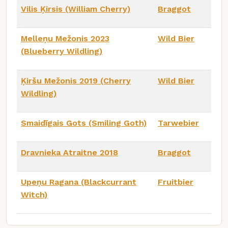
Vilis Ķirsis (William Cherry)
Braggot
Melleņu Mežonis 2023
Wild Bier
(Blueberry Wildling)
Ķiršu Mežonis 2019 (Cherry
Wild Bier
Wildling)
Smaidīgais Gots (Smiling Goth)
Tarwebier
Dravnieka Atraitne 2018
Braggot
Upeņu Ragana (Blackcurrant
Fruitbier
Witch)