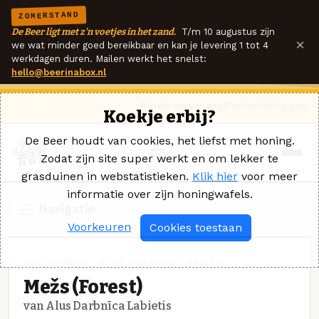
ZOMERSTAND
De Beer ligt met z'n voetjes in het zand.
T/m 10 augustus zijn
×
we wat minder goed bereikbaar en kan je levering 1 tot 4
werkdagen duren. Mailen werkt het snelst:
hello@beerinabox.nl
Ik heb een vraag
Contact
Inloggen
Koekje erbij?
De Beer houdt van cookies, het liefst met honing.
Zodat zijn site super werkt en om lekker te
grasduinen in webstatistieken.
Klik hier
voor meer
informatie over zijn honingwafels.
Navigatie
Voorkeuren
Cookies toestaan
KRUIDENBIER · ALUS DARBNĪCA LABIETIS
Mežs (Forest)
van Alus Darbnīca Labietis