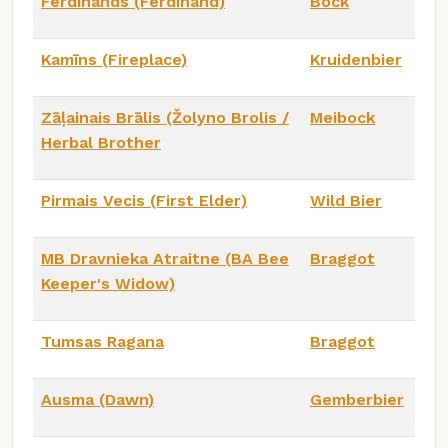
Ferdinands (Ferdinand)
Bock
Kamīns (Fireplace)
Kruidenbier
Zāļainais Brālis (Žolyno Brolis /
Meibock
Herbal Brother
Pirmais Vecis (First Elder)
Wild Bier
MB Dravnieka Atraitne (BA Bee
Braggot
Keeper's Widow)
Tumsas Ragana
Braggot
Ausma (Dawn)
Gemberbier