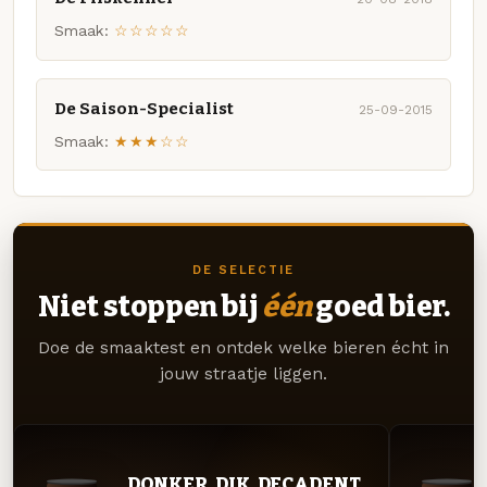
Smaak:
☆☆☆☆☆
De Saison-Specialist
25-09-2015
Smaak:
★★★☆☆
DE SELECTIE
Niet stoppen bij
één
goed bier.
Doe de smaaktest en ontdek welke bieren écht in
jouw straatje liggen.
DONKER. DIK. DECADENT.