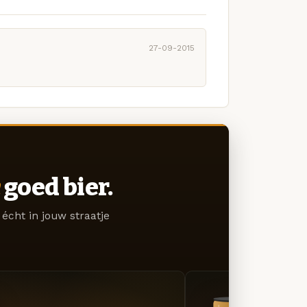
27-09-2015
goed bier.
écht in jouw straatje