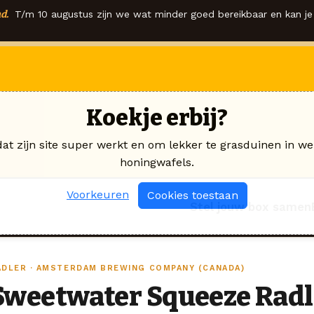
d.
T/m 10 augustus zijn we wat minder goed bereikbaar en kan je 
Koekje erbij?
dat zijn site super werkt en om lekker te grasduinen in we
honingwafels.
Voorkeuren
Cookies toestaan
Stel jouw box samen
ADLER · AMSTERDAM BREWING COMPANY (CANADA)
Sweetwater Squeeze Radl