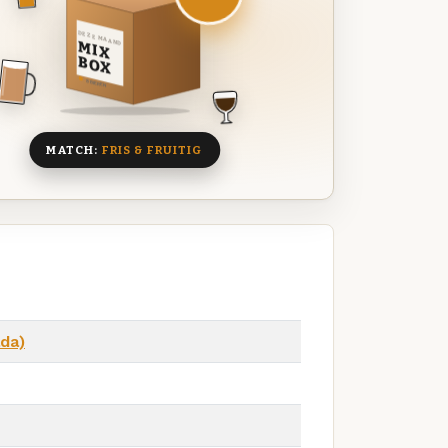
DEZE MAAND
MIX
BOX
8 BIEREN
MATCH:
FRIS & FRUITIG
da)