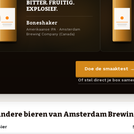
BITTER. FRUITIG.
EXPLOSIEF.
Boneshaker
Amerikaanse IPA · Amsterdam
Brewing Company (Canada)
Doe de smaaktest 
Of stel direct je box sam
ndere bieren van Amsterdam Brewin
ier