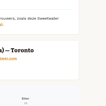
 brouwers, zoals deze Sweetwater
a)
.
) — Toronto
beer.com