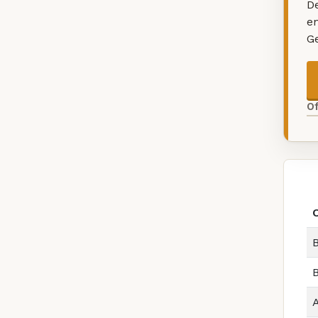
De
e
G
O
B