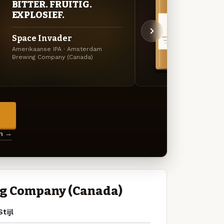
BITTER. FRUITIG.
VER
EXPLOSIEF.
UIT
Space Invader
Crui
Amerikaanse IPA · Amsterdam
APA ·
Brewing Company (Canada)
(Canad
→
en →
g Company (Canada)
Stijl