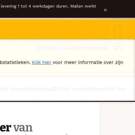
levering 1 tot 4 werkdagen duren. Mailen werkt
×
Ik heb een vraag
Contact
Inloggen
bstatistieken.
Klik hier
voor meer informatie over zijn
Bier adventskalender
Geef cadeau
Shop
Over Ons
er
van