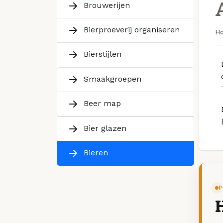
Brouwerijen
Bierproeverij organiseren
H
Bierstijlen
Smaakgroepen
Beer map
Bier glazen
Bieren
P
H