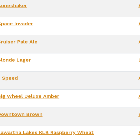
Boneshaker
Space Invader
ruiser Pale Ale
Blonde Lager
3 Speed
Big Wheel Deluxe Amber
Downtown Brown
Kawartha Lakes KLB Raspberry Wheat