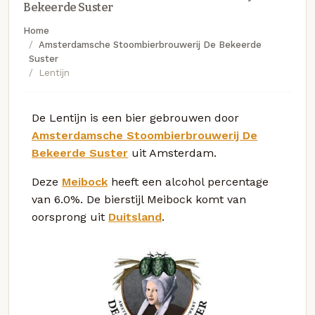
Bekeerde Suster
Home
Amsterdamsche Stoombierbrouwerij De Bekeerde
Suster
Lentijn
De Lentijn is een bier gebrouwen door
Amsterdamsche Stoombierbrouwerij De
Bekeerde Suster
uit Amsterdam.
Deze
Meibock
heeft een alcohol percentage
van 6.0%. De bierstijl Meibock komt van
oorsprong uit
Duitsland
.