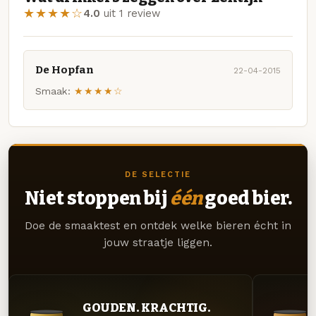
★★★★☆
4.0
uit 1 review
De Hopfan
22-04-2015
Smaak:
★★★★☆
DE SELECTIE
Niet stoppen bij
één
goed bier.
Doe de smaaktest en ontdek welke bieren écht in
jouw straatje liggen.
GOUDEN. KRACHTIG.