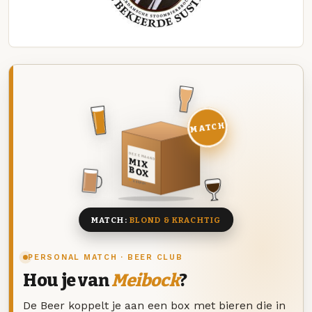
MATCH
DEZE MAAND
MIX
BOX
8 BIEREN
MATCH:
BLOND & KRACHTIG
PERSONAL MATCH · BEER CLUB
Hou je van
Meibock
?
De Beer koppelt je aan een box met bieren die in