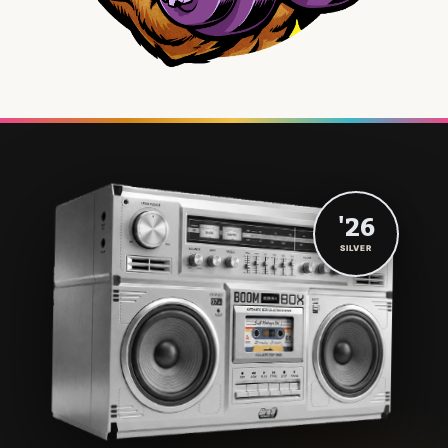
'26
SILVER