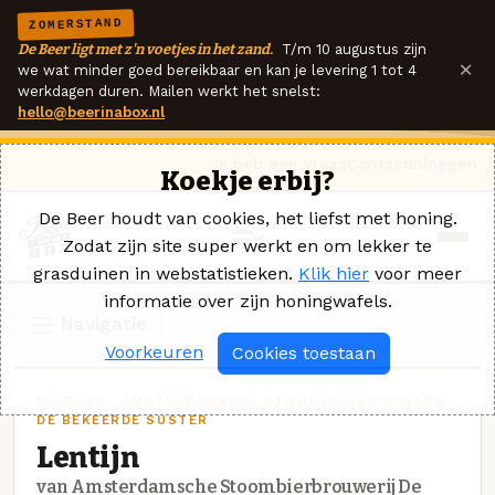
ZOMERSTAND
De Beer ligt met z'n voetjes in het zand.
T/m 10 augustus zijn
×
we wat minder goed bereikbaar en kan je levering 1 tot 4
werkdagen duren. Mailen werkt het snelst:
hello@beerinabox.nl
Ik heb een vraag
Contact
Inloggen
Koekje erbij?
De Beer houdt van cookies, het liefst met honing.
Zodat zijn site super werkt en om lekker te
grasduinen in webstatistieken.
Klik hier
voor meer
informatie over zijn honingwafels.
Navigatie
Voorkeuren
Cookies toestaan
MEIBOCK · AMSTERDAMSCHE STOOMBIERBROUWERIJ
DE BEKEERDE SUSTER
Lentijn
van Amsterdamsche Stoombierbrouwerij De