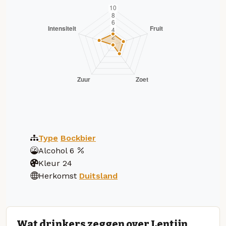
Type
Bockbier
Alcohol
6
Kleur
24
Herkomst
Duitsland
Wat drinkers zeggen over Lentijn