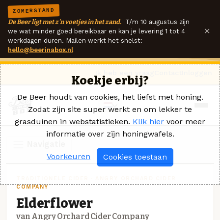
ZOMERSTAND
De Beer ligt met z'n voetjes in het zand.
T/m 10 augustus zijn
×
we wat minder goed bereikbaar en kan je levering 1 tot 4
werkdagen duren. Mailen werkt het snelst:
hello@beerinabox.nl
Ik heb een vraag
Contact
Inloggen
Koekje erbij?
De Beer houdt van cookies, het liefst met honing.
Zodat zijn site super werkt en om lekker te
grasduinen in webstatistieken.
Klik hier
voor meer
informatie over zijn honingwafels.
Navigatie
Voorkeuren
Cookies toestaan
TRADITIONELE CIDER · ANGRY ORCHARD CIDER
COMPANY
Elderflower
van Angry Orchard Cider Company