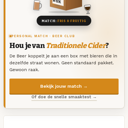
BOX
8 BIEREN
MATCH:
FRIS & FRUITIG
PERSONAL MATCH · BEER CLUB
Hou je van
Traditionele Cider
?
De Beer koppelt je aan een box met bieren die in
dezelfde straat wonen. Geen standaard pakket.
Gewoon raak.
Bekijk jouw match →
Of doe de snelle smaaktest →