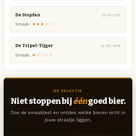
De Hopfan
21-07-2017
Smaak:
★★★☆☆
De Tripel-Tijger
13-06-2018
Smaak:
★☆☆☆☆
DE SELECTIE
Niet stoppen bij
één
goed bier.
Doe de smaaktest en ontdek welke bieren écht in
jouw straatje liggen.