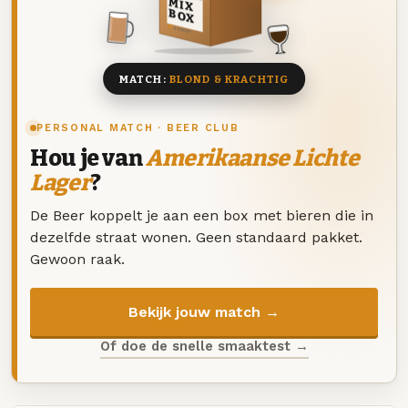
MIX
BOX
8 BIEREN
MATCH:
BLOND & KRACHTIG
PERSONAL MATCH · BEER CLUB
Hou je van
Amerikaanse Lichte
Lager
?
De Beer koppelt je aan een box met bieren die in
dezelfde straat wonen. Geen standaard pakket.
Gewoon raak.
Bekijk jouw match →
Of doe de snelle smaaktest →