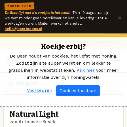
ZOMERSTAND
De Beer ligt met z'n voetjes in het zand.
T/m 10 augustus zijn
×
we wat minder goed bereikbaar en kan je levering 1 tot 4
werkdagen duren. Mailen werkt het snelst:
hello@beerinabox.nl
Ik heb een vraag
Contact
Inloggen
Koekje erbij?
De Beer houdt van cookies, het liefst met honing.
Zodat zijn site super werkt en om lekker te
grasduinen in webstatistieken.
Klik hier
voor meer
informatie over zijn honingwafels.
Navigatie
Voorkeuren
Cookies toestaan
AMERIKAANSE LICHTE LAGER · ANHEUSER-BUSCH
Natural Light
van Anheuser-Busch