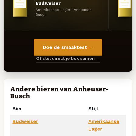
Budweiser
Amerikaanse Lager · Anheuser-
Busch
Doe de smaaktest →
Of stel direct je box samen →
Andere bieren van Anheuser-
Busch
Bier
Stijl
Budweiser
Amerikaanse
Lager