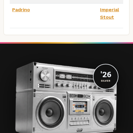
Padrino
Imperial
Stout
'26
SILVER