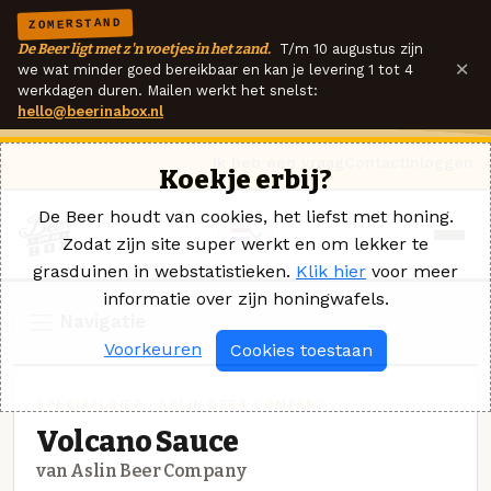
ZOMERSTAND
De Beer ligt met z'n voetjes in het zand.
T/m 10 augustus zijn
×
we wat minder goed bereikbaar en kan je levering 1 tot 4
werkdagen duren. Mailen werkt het snelst:
hello@beerinabox.nl
Ik heb een vraag
Contact
Inloggen
Koekje erbij?
De Beer houdt van cookies, het liefst met honing.
Zodat zijn site super werkt en om lekker te
grasduinen in webstatistieken.
Klik hier
voor meer
informatie over zijn honingwafels.
Navigatie
Voorkeuren
Cookies toestaan
SPECIAALBIER · ASLIN BEER COMPANY
Volcano Sauce
van Aslin Beer Company