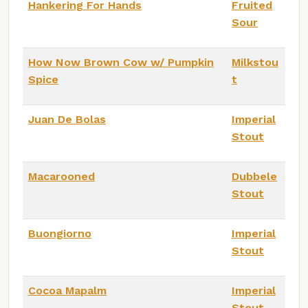
Hankering For Hands
Fruited
Sour
How Now Brown Cow w/ Pumpkin
Milkstou
Spice
t
Juan De Bolas
Imperial
Stout
Macarooned
Dubbele
Stout
Buongiorno
Imperial
Stout
Cocoa Mapalm
Imperial
Stout