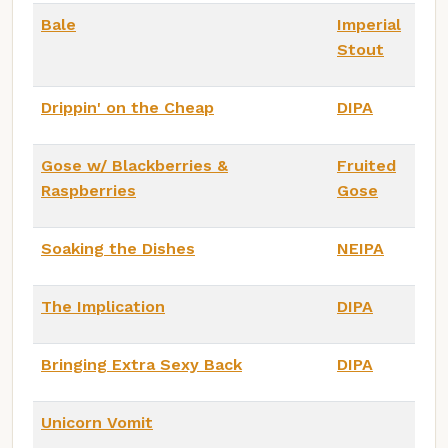
Bale
Imperial
Stout
Drippin' on the Cheap
DIPA
Gose w/ Blackberries &
Fruited
Raspberries
Gose
Soaking the Dishes
NEIPA
The Implication
DIPA
Bringing Extra Sexy Back
DIPA
Unicorn Vomit