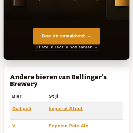
Doe de smaaktest →
Of stel direct je box samen →
Andere bieren van Bellinger's
Brewery
Bier
Stijl
Gallipoli
Imperial Stout
V
Engelse Pale Ale