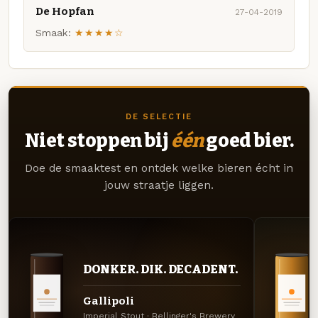
De Hopfan
27-04-2019
Smaak:
★★★★☆
DE SELECTIE
Niet stoppen bij
één
goed bier.
Doe de smaaktest en ontdek welke bieren écht in
jouw straatje liggen.
DONKER. DIK. DECADENT.
Gallipoli
Imperial Stout · Bellinger's Brewery