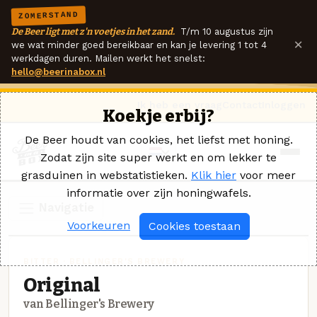
ZOMERSTAND
De Beer ligt met z'n voetjes in het zand.
T/m 10 augustus zijn
×
we wat minder goed bereikbaar en kan je levering 1 tot 4
werkdagen duren. Mailen werkt het snelst:
hello@beerinabox.nl
Ik heb een vraag
Contact
Inloggen
Koekje erbij?
De Beer houdt van cookies, het liefst met honing.
Zodat zijn site super werkt en om lekker te
grasduinen in webstatistieken.
Klik hier
voor meer
informatie over zijn honingwafels.
Navigatie
Voorkeuren
Cookies toestaan
BITTER · BELLINGER'S BREWERY
Original
van Bellinger's Brewery