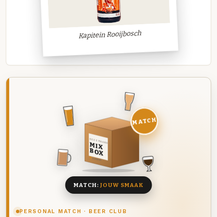
Kapitein Rooijbosch
MATCH
DEZE MAAND
MIX
BOX
8 BIEREN
MATCH:
JOUW SMAAK
PERSONAL MATCH · BEER CLUB