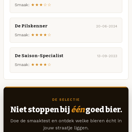
Smaak:
★★★☆☆
De Pilskenner
20-06-2024
Smaak:
★★★★☆
De Saison-Specialist
13-09-2023
Smaak:
★★★★☆
DE SELECTIE
Niet stoppen bij
één
goed bier.
Doe de smaaktest en ontdek welke bieren écht in
jouw straatje liggen.