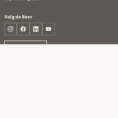
Volg de Beer
Ontdek jouw box
© 2013-2026 Beer in a Box BV