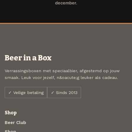
december.
Beer in a Box
Verrassingsboxen met speciaalbier, afgestemd op jouw
smaak. Leuk voor jezelf, n&oacute;g leuker als cadeau.
✓ Veilige betaling
✓ Sinds 2013
Shop
Beer Club
Shop