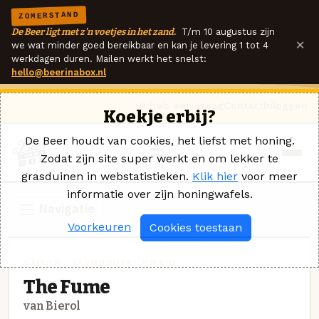
ZOMERSTAND
De Beer ligt met z'n voetjes in het zand.
T/m 10 augustus zijn
×
we wat minder goed bereikbaar en kan je levering 1 tot 4
werkdagen duren. Mailen werkt het snelst:
hello@beerinabox.nl
Ik heb een vraag
Contact
Inloggen
Koekje erbij?
De Beer houdt van cookies, het liefst met honing.
Zodat zijn site super werkt en om lekker te
grasduinen in webstatistieken.
Klik hier
voor meer
informatie over zijn honingwafels.
Navigatie
Voorkeuren
Cookies toestaan
SAISON - FARMHOUSE · BIEROL
The Fume
van Bierol