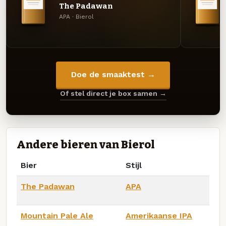
The Padawan
APA · Bierol
Doe de smaaktest →
Of stel direct je box samen →
Andere bieren van Bierol
Bier
Stijl
The Padawan
APA
Mountain Pale Ale
Amerikaanse IPA