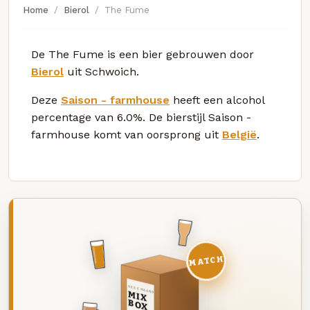
Home
Bierol
The Fume
De The Fume is een bier gebrouwen door
Bierol
uit Schwoich.
Deze
Saison - farmhouse
heeft een alcohol
percentage van 6.0%. De bierstijl Saison -
farmhouse komt van oorsprong uit
België
.
MATCH
DEZE MAAND
MIX
BOX