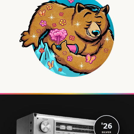
'26
SILVER