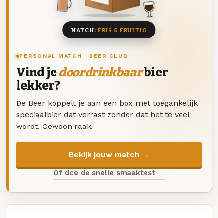
8 BIEREN
MATCH:
FRIS & FRUITIG
PERSONAL MATCH · BEER CLUB
Vind je
doordrinkbaar
bier
lekker?
De Beer koppelt je aan een box met toegankelijk
speciaalbier dat verrast zonder dat het te veel
wordt. Gewoon raak.
Bekijk jouw match →
Of doe de snelle smaaktest →