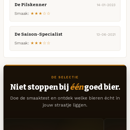
De Pilskenner
14-01-2023
Smaak:
★★★☆☆
De Saison-Specialist
13-06-2021
Smaak:
★★★☆☆
DE SELECTIE
Niet stoppen bij
één
goed bier.
Doe de smaaktest en ontdek welke bieren écht in
jouw straatje liggen.