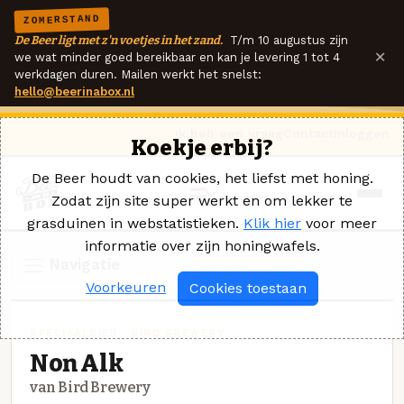
ZOMERSTAND
De Beer ligt met z'n voetjes in het zand.
T/m 10 augustus zijn
×
we wat minder goed bereikbaar en kan je levering 1 tot 4
werkdagen duren. Mailen werkt het snelst:
hello@beerinabox.nl
Ik heb een vraag
Contact
Inloggen
Koekje erbij?
De Beer houdt van cookies, het liefst met honing.
Zodat zijn site super werkt en om lekker te
grasduinen in webstatistieken.
Klik hier
voor meer
informatie over zijn honingwafels.
Navigatie
Voorkeuren
Cookies toestaan
SPECIAALBIER · BIRD BREWERY
Non Alk
van Bird Brewery