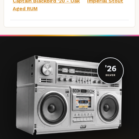
Captain Blackbird '20 - Oak
Imperial Stout
Aged RUM
'26
SILVER