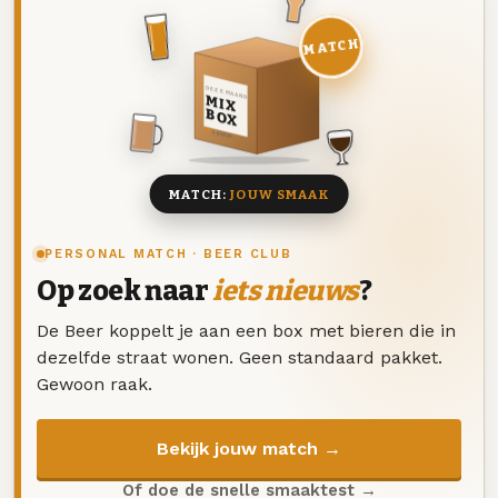
MATCH
DEZE MAAND
MIX
BOX
8 BIEREN
MATCH:
JOUW SMAAK
PERSONAL MATCH · BEER CLUB
Op zoek naar
iets nieuws
?
De Beer koppelt je aan een box met bieren die in
dezelfde straat wonen. Geen standaard pakket.
Gewoon raak.
Bekijk jouw match →
Of doe de snelle smaaktest →