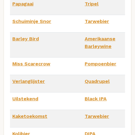
Papagaai
Tripel
Schuiminje Snor
Tarwebier
Barley Bird
Amerikaanse
Barleywine
Miss Scarecrow
Pompoenbier
Verlanglijster
Quadrupel
Uilstekend
Black IPA
Kaketoekomst
Tarwebier
Kolibier
DIPA