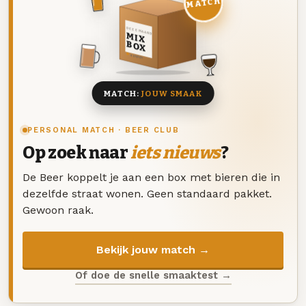
MATCH
DEZE MAAND
MIX
BOX
8 BIEREN
MATCH:
JOUW SMAAK
PERSONAL MATCH · BEER CLUB
Op zoek naar
iets nieuws
?
De Beer koppelt je aan een box met bieren die in
dezelfde straat wonen. Geen standaard pakket.
Gewoon raak.
Bekijk jouw match →
Of doe de snelle smaaktest →