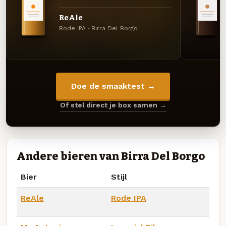
ReAle
Rode IPA · Birra Del Borgo
Doe de smaaktest →
Of stel direct je box samen →
Andere bieren van Birra Del Borgo
Bier
Stijl
ReAle
Rode IPA