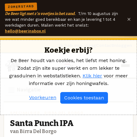
ZOMERSTAND
De Beer ligt met z'n voetjes in het zand.
T/m 10 augustus zijn
×
we wat minder goed bereikbaar en kan je levering 1 tot 4
werkdagen duren. Mailen werkt het snelst:
hello@beerinabox.nl
Ik heb een vraag
Contact
Inloggen
Koekje erbij?
De Beer houdt van cookies, het liefst met honing.
Zodat zijn site super werkt en om lekker te
grasduinen in webstatistieken.
Klik hier
voor meer
informatie over zijn honingwafels.
Navigatie
Voorkeuren
Cookies toestaan
SPECIAALBIER · BIRRA DEL BORGO
Santa Punch IPA
van Birra Del Borgo