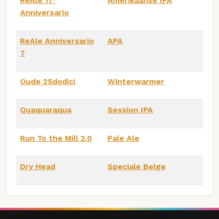
ReAle 11°
Amerikaanse IPA
Anniversario
ReAle Anniversario
APA
7
Oude 25dodici
Winterwarmer
Quaquaraqua
Session IPA
Run To the Mill 2.0
Pale Ale
Dry Head
Speciale Belge