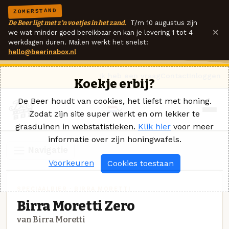
ZOMERSTAND
De Beer ligt met z'n voetjes in het zand.
T/m 10 augustus zijn
×
we wat minder goed bereikbaar en kan je levering 1 tot 4
werkdagen duren. Mailen werkt het snelst:
hello@beerinabox.nl
Ik heb een vraag
Contact
Inloggen
Koekje erbij?
De Beer houdt van cookies, het liefst met honing.
Zodat zijn site super werkt en om lekker te
grasduinen in webstatistieken.
Klik hier
voor meer
informatie over zijn honingwafels.
Navigatie
Voorkeuren
Cookies toestaan
SPECIAALBIER · BIRRA MORETTI
Birra Moretti Zero
van Birra Moretti