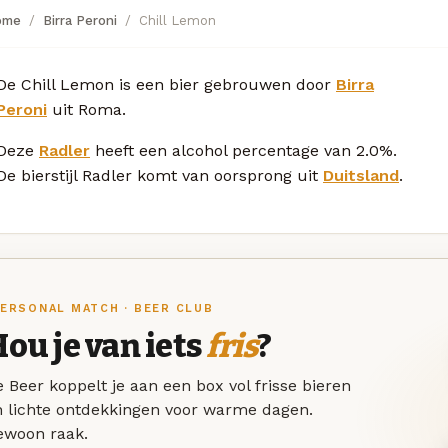
ome
Birra Peroni
Chill Lemon
De Chill Lemon is een bier gebrouwen door
Birra
Peroni
uit Roma.
Deze
Radler
heeft een alcohol percentage van 2.0%.
De bierstijl Radler komt van oorsprong uit
Duitsland
.
ERSONAL MATCH · BEER CLUB
ou je van iets
fris
?
 Beer koppelt je aan een box vol frisse bieren
n lichte ontdekkingen voor warme dagen.
ewoon raak.