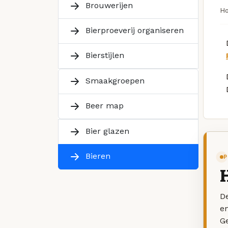
Brouwerijen
H
Bierproeverij organiseren
Bierstijlen
Smaakgroepen
Beer map
Bier glazen
Bieren
P
H
De
e
G