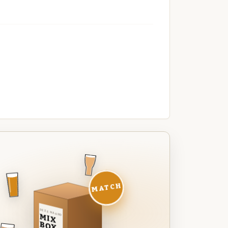
MATCH
DEZE MAAND
MIX
BOX