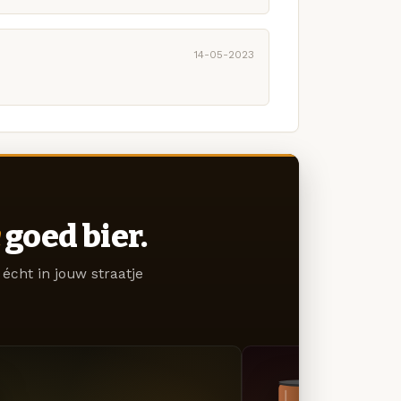
14-05-2023
goed bier.
écht in jouw straatje