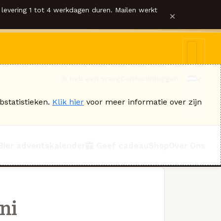
levering 1 tot 4 werkdagen duren. Mailen werkt
×
Ik heb een vraag
Contact
Inloggen
bstatistieken.
Klik hier
voor meer informatie over zijn
Bier adventskalender
Geef cadeau
Shop
Over Ons
ni