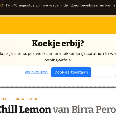
d.
T/m 10 augustus zijn we wat minder goed bereikbaar en kan je 
Koekje erbij?
dat zijn site super werkt en om lekker te grasduinen in we
honingwafels.
Voorkeuren
Cookies toestaan
Stel jouw box samen
DLER · BIRRA PERONI
Chill Lemon
van Birra Pero