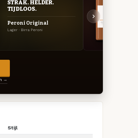
STRAK. HELDER.
KRU
TIJDLOOS.
SEI
Peroni Original
Gran
Lager · Birra Peroni
Meiboc
→
en →
Stijl