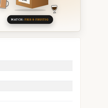
8 BIEREN
MATCH:
FRIS & FRUITIG