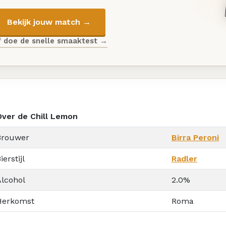
Bekijk jouw match →
f doe de snelle smaaktest →
Over de Chill Lemon
Brouwer
Birra Peroni
ierstijl
Radler
Alcohol
2.0%
Herkomst
Roma