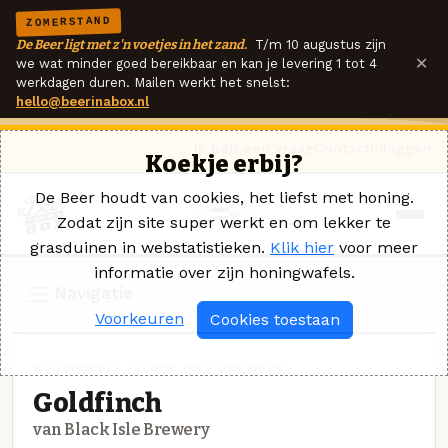
ZOMERSTAND
De Beer ligt met z'n voetjes in het zand.
T/m 10 augustus zijn
×
we wat minder goed bereikbaar en kan je levering 1 tot 4
werkdagen duren. Mailen werkt het snelst:
hello@beerinabox.nl
Ik heb een vraag
Contact
Inloggen
Koekje erbij?
De Beer houdt van cookies, het liefst met honing.
Zodat zijn site super werkt en om lekker te
grasduinen in webstatistieken.
Klik hier
voor meer
informatie over zijn honingwafels.
Navigatie
Voorkeuren
Cookies toestaan
GLUTENVRIJ · BLACK ISLE BREWERY
Goldfinch
van Black Isle Brewery