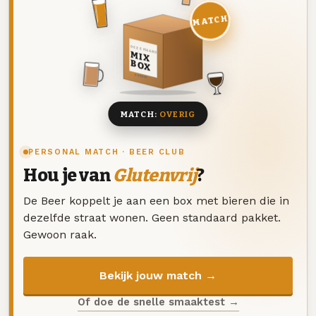
MATCH
DEZE MAAND
MIX
BOX
8 BIEREN
MATCH:
OVERIG
PERSONAL MATCH · BEER CLUB
Hou je van
Glutenvrij
?
De Beer koppelt je aan een box met bieren die in
dezelfde straat wonen. Geen standaard pakket.
Gewoon raak.
Bekijk jouw match →
Of doe de snelle smaaktest →