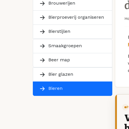
Brouwerijen
Bierproeverij organiseren
H
Bierstijlen
Smaakgroepen
Beer map
Bier glazen
Bieren
P
V
b