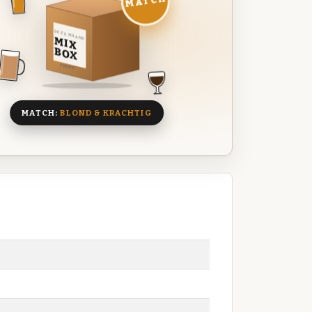
MATCH
DEZE MAAND
MIX
BOX
8 BIEREN
MATCH:
BLOND & KRACHTIG