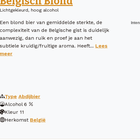
Belgisch Blond
Lichtgekleurd, hoog alcohol
Een blond bier van gemiddelde sterkte, de
complexiteit van de Belgische gist is duidelijk
aanwezig, dan ruik en proef je aan het
subtiele kruidig/fruitige aroma. Heeft...
Lees
meer
Type
Abdijbier
Alcohol
6
Kleur
11
Herkomst
België