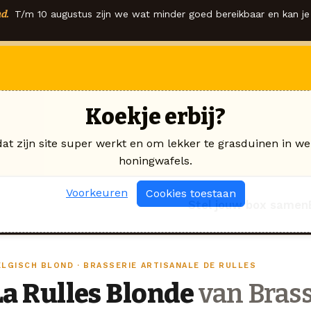
d.
T/m 10 augustus zijn we wat minder goed bereikbaar en kan je 
Koekje erbij?
dat zijn site super werkt en om lekker te grasduinen in we
honingwafels.
Voorkeuren
Cookies toestaan
Stel jouw box samen
ELGISCH BLOND · BRASSERIE ARTISANALE DE RULLES
La Rulles Blonde
van Brass