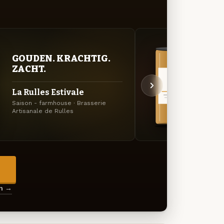
VER
GOUDEN. KRACHTIG.
UIT
ZACHT.
La R
La Rulles Estivale
Voe
Saison - farmhouse · Brasserie
Winter
Artisanale de Rulles
Rulles
→
en →