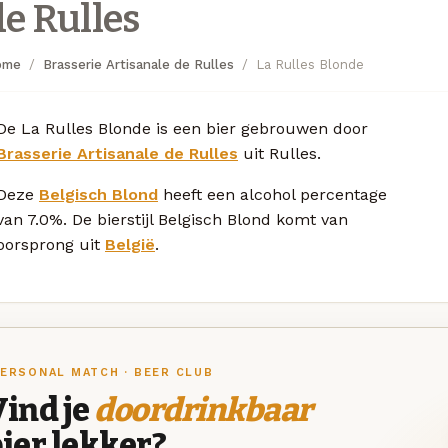
de Rulles
ome
Brasserie Artisanale de Rulles
La Rulles Blonde
De La Rulles Blonde is een bier gebrouwen door
Brasserie Artisanale de Rulles
uit Rulles.
Deze
Belgisch Blond
heeft een alcohol percentage
van 7.0%. De bierstijl Belgisch Blond komt van
oorsprong uit
België
.
ERSONAL MATCH · BEER CLUB
ind je
doordrinkbaar
ier lekker?