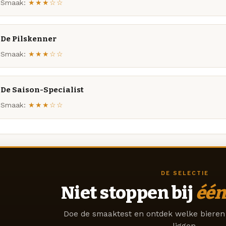
Smaak:
★★★☆☆
De Pilskenner
Smaak:
★★★☆☆
De Saison-Specialist
Smaak:
★★★☆☆
DE SELECTIE
Niet stoppen bij
één
Doe de smaaktest en ontdek welke bieren 
liggen.