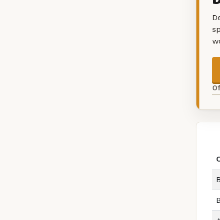
De
sp
w
O
B