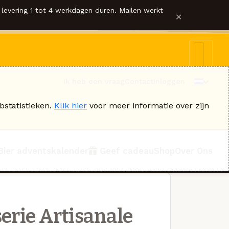
levering 1 tot 4 werkdagen duren. Mailen werkt
×
Ik heb een vraag
Contact
Inloggen
bstatistieken.
Klik hier
voor meer informatie over zijn
Bier adventskalender
Geef cadeau
Shop
Over Ons
erie Artisanale