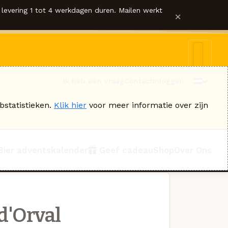
levering 1 tot 4 werkdagen duren. Mailen werkt
×
Ik heb een vraag
Contact
Inloggen
bstatistieken.
Klik hier
voor meer informatie over zijn
Bier adventskalender
Geef cadeau
Shop
Over Ons
d'Orval