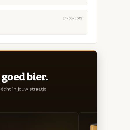
24-05-2019
goed bier.
écht in jouw straatje