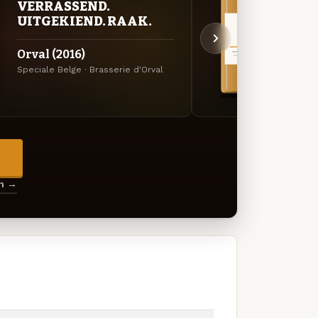
VERRASSEND.
VER
UITGEKIEND. RAAK.
UIT
Orval (2016)
Orval
Speciale Belge · Brasserie d'Orval
Specia
→
en →