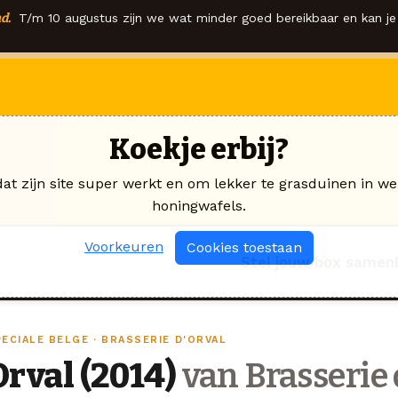
d.
T/m 10 augustus zijn we wat minder goed bereikbaar en kan je 
Koekje erbij?
dat zijn site super werkt en om lekker te grasduinen in we
honingwafels.
Voorkeuren
Cookies toestaan
Stel jouw box samen
ECIALE BELGE · BRASSERIE D'ORVAL
Orval (2014)
van Brasserie 