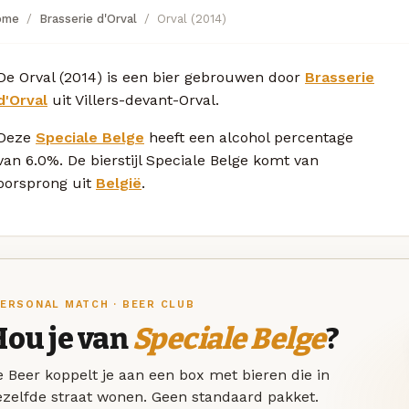
ome
Brasserie d'Orval
Orval (2014)
De Orval (2014) is een bier gebrouwen door
Brasserie
d'Orval
uit Villers-devant-Orval.
Deze
Speciale Belge
heeft een alcohol percentage
van 6.0%. De bierstijl Speciale Belge komt van
oorsprong uit
België
.
ERSONAL MATCH · BEER CLUB
Hou je van
Speciale Belge
?
 Beer koppelt je aan een box met bieren die in
ezelfde straat wonen. Geen standaard pakket.