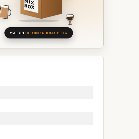
MIX
BOX
8 BIEREN
MATCH:
BLOND & KRACHTIG