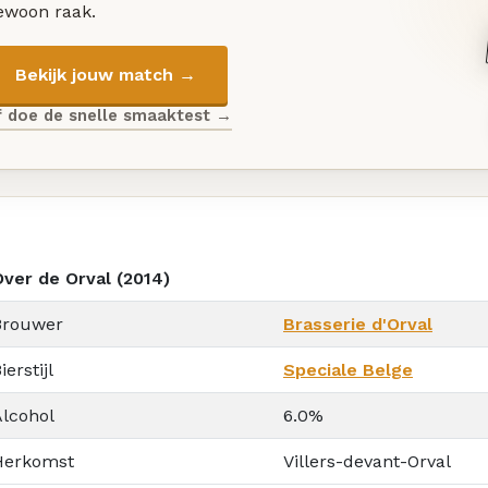
ewoon raak.
Bekijk jouw match →
f doe de snelle smaaktest →
Over de Orval (2014)
Brouwer
Brasserie d'Orval
ierstijl
Speciale Belge
Alcohol
6.0%
Herkomst
Villers-devant-Orval