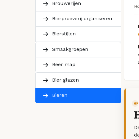
Brouwerijen
H
Bierproeverij organiseren
Bierstijlen
Smaakgroepen
Beer map
Bier glazen
Bieren
P
De
d