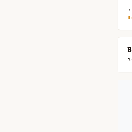
Bi
B
B
Be