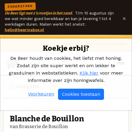
ZOMERSTAND
De Beer ligt met z'n voetjes in het zand.
T/m 10 augustus zijn
×
we wat minder goed bereikbaar en kan je levering 1 tot 4
werkdagen duren. Mailen werkt het snelst:
hello@beerinabox.nl
Ik heb een vraag
Contact
Inloggen
Koekje erbij?
De Beer houdt van cookies, het liefst met honing.
Zodat zijn site super werkt en om lekker te
grasduinen in webstatistieken.
Klik hier
voor meer
informatie over zijn honingwafels.
Navigatie
Voorkeuren
Cookies toestaan
SPECIAALBIER · BRASSERIE DE BOUILLON
Blanche de Bouillon
van Brasserie de Bouillon