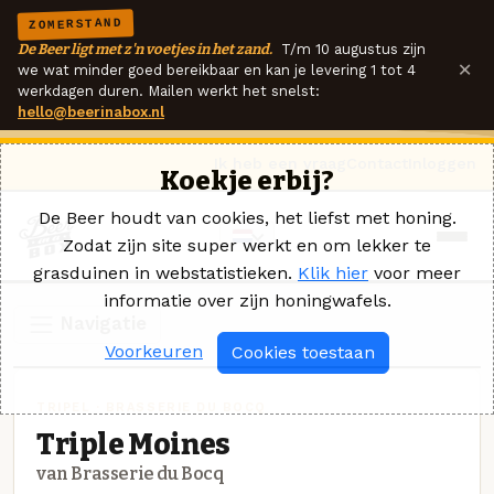
ZOMERSTAND
De Beer ligt met z'n voetjes in het zand.
T/m 10 augustus zijn
×
we wat minder goed bereikbaar en kan je levering 1 tot 4
werkdagen duren. Mailen werkt het snelst:
hello@beerinabox.nl
Ik heb een vraag
Contact
Inloggen
Koekje erbij?
De Beer houdt van cookies, het liefst met honing.
Zodat zijn site super werkt en om lekker te
grasduinen in webstatistieken.
Klik hier
voor meer
informatie over zijn honingwafels.
Navigatie
Voorkeuren
Cookies toestaan
TRIPEL · BRASSERIE DU BOCQ
Triple Moines
van Brasserie du Bocq