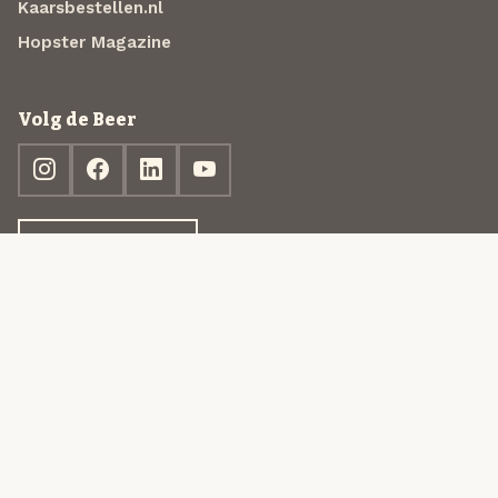
Kaarsbestellen.nl
Hopster Magazine
Volg de Beer
Ontdek jouw box
© 2013-2026 Beer in a Box BV