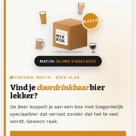
MATCH
DEZE MAAND
MIX
BOX
8 BIEREN
MATCH:
BLOND & KRACHTIG
PERSONAL MATCH · BEER CLUB
Vind je
doordrinkbaar
bier
lekker?
De Beer koppelt je aan een box met toegankelijk
speciaalbier dat verrast zonder dat het te veel
wordt. Gewoon raak.