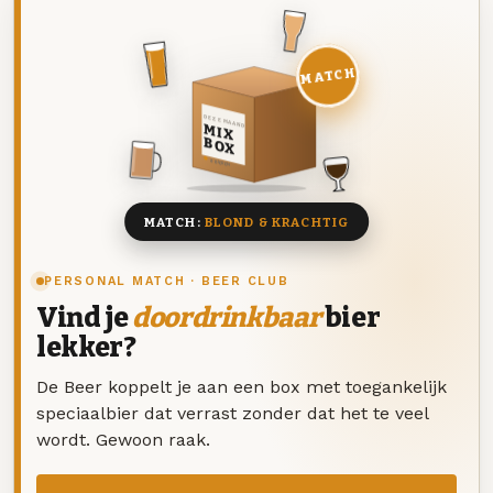
MATCH
DEZE MAAND
MIX
BOX
8 BIEREN
MATCH:
BLOND & KRACHTIG
PERSONAL MATCH · BEER CLUB
Vind je
doordrinkbaar
bier
lekker?
De Beer koppelt je aan een box met toegankelijk
speciaalbier dat verrast zonder dat het te veel
wordt. Gewoon raak.