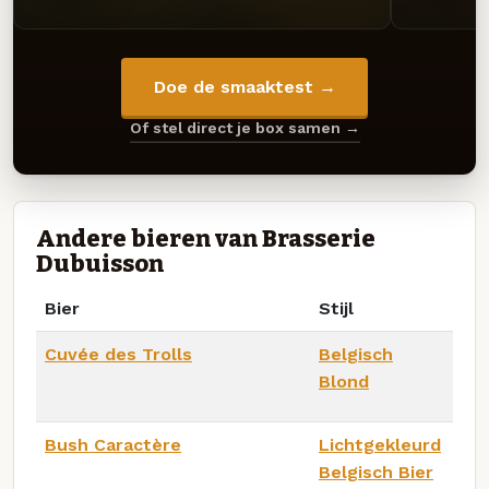
Doe de smaaktest →
Of stel direct je box samen →
Andere bieren van Brasserie
Dubuisson
Bier
Stijl
Cuvée des Trolls
Belgisch
Blond
Bush Caractère
Lichtgekleurd
Belgisch Bier