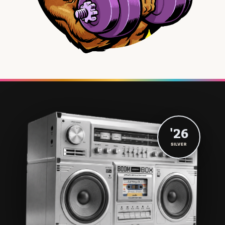
'26
SILVER