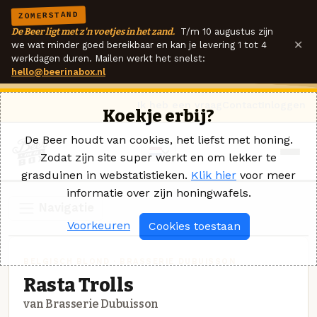
ZOMERSTAND
De Beer ligt met z'n voetjes in het zand.
T/m 10 augustus zijn
×
we wat minder goed bereikbaar en kan je levering 1 tot 4
werkdagen duren. Mailen werkt het snelst:
hello@beerinabox.nl
Ik heb een vraag
Contact
Inloggen
Koekje erbij?
De Beer houdt van cookies, het liefst met honing.
Zodat zijn site super werkt en om lekker te
grasduinen in webstatistieken.
Klik hier
voor meer
informatie over zijn honingwafels.
Navigatie
Voorkeuren
Cookies toestaan
BELGISCH BLOND · BRASSERIE DUBUISSON
Rasta Trolls
van Brasserie Dubuisson