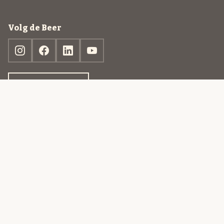
Volg de Beer
Ontdek jouw box
© 2013-2026 Beer in a Box BV