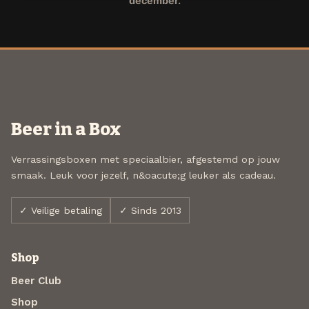
december.
Beer in a Box
Verrassingsboxen met speciaalbier, afgestemd op jouw
smaak. Leuk voor jezelf, n&oacute;g leuker als cadeau.
✓ Veilige betaling
✓ Sinds 2013
Shop
Beer Club
Shop