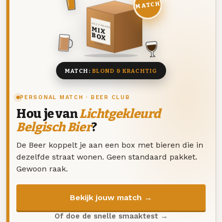
MATCH
DEZE MAAND
MIX
BOX
8 BIEREN
MATCH:
BLOND & KRACHTIG
PERSONAL MATCH · BEER CLUB
Hou je van
Lichtgekleurd
Belgisch Bier
?
De Beer koppelt je aan een box met bieren die in
dezelfde straat wonen. Geen standaard pakket.
Gewoon raak.
Bekijk jouw match →
Of doe de snelle smaaktest →