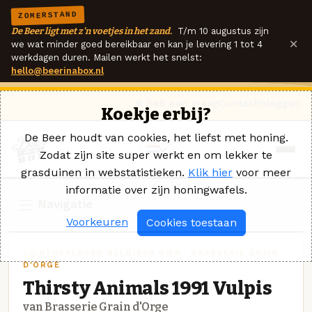
ZOMERSTAND
De Beer ligt met z'n voetjes in het zand.
T/m 10 augustus zijn
×
we wat minder goed bereikbaar en kan je levering 1 tot 4
werkdagen duren. Mailen werkt het snelst:
hello@beerinabox.nl
Ik heb een vraag
Contact
Inloggen
Koekje erbij?
De Beer houdt van cookies, het liefst met honing.
Zodat zijn site super werkt en om lekker te
grasduinen in webstatistieken.
Klik hier
voor meer
informatie over zijn honingwafels.
Navigatie
Voorkeuren
Cookies toestaan
LICHTGEKLEURD BELGISCH BIER · BRASSERIE GRAIN
D'ORGE
Thirsty Animals 1991 Vulpis
van Brasserie Grain d'Orge