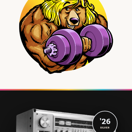
'26
SILVER