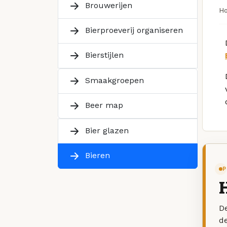
Brouwerijen
H
Bierproeverij organiseren
Bierstijlen
Smaakgroepen
Beer map
Bier glazen
Bieren
P
De
d