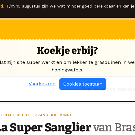
d.
T/m 10 augustus zijn we wat minder goed bereikbaar en kan je 
Koekje erbij?
dat zijn site super werkt en om lekker te grasduinen in we
honingwafels.
Voorkeuren
Cookies toestaan
Stel jouw box samen
PECIALE BELGE · BRASSERIE MINNE
La Super Sanglier
van Bra