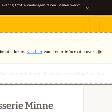
levering 1 tot 4 werkdagen duren. Mailen werkt
×
Ik heb een vraag
Contact
Inloggen
bstatistieken.
Klik hier
voor meer informatie over zijn
Bier adventskalender
Geef cadeau
Shop
Over Ons
sserie Minne