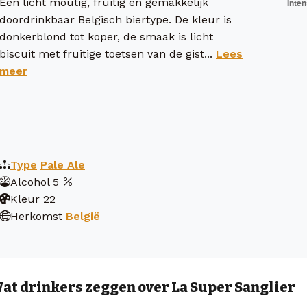
Een licht moutig, fruitig en gemakkelijk
doordrinkbaar Belgisch biertype. De kleur is
donkerblond tot koper, de smaak is licht
biscuit met fruitige toetsen van de gist...
Lees
meer
Type
Pale Ale
Alcohol
5
Kleur
22
Herkomst
België
at drinkers zeggen over La Super Sanglier