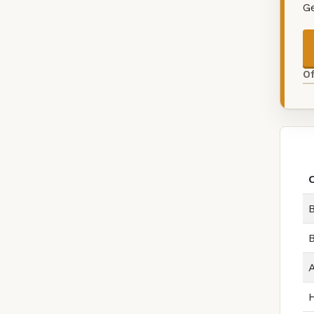
G
O
B