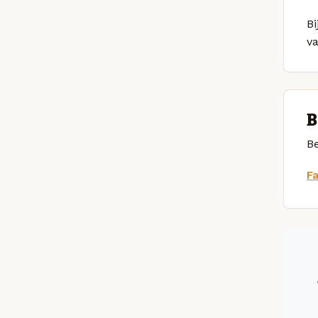
Bi
v
B
Be
F