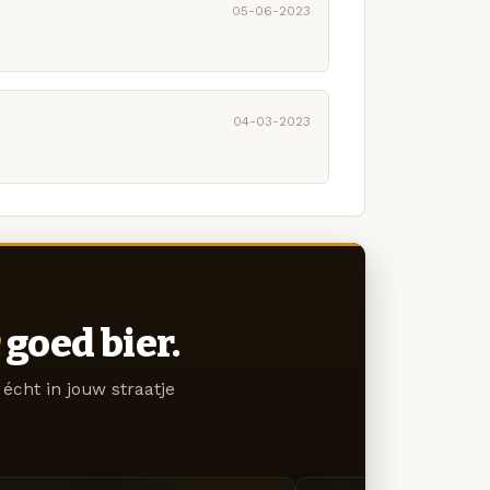
05-06-2023
04-03-2023
goed bier.
écht in jouw straatje