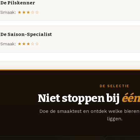
De Pilskenner
Smaak:
★★★☆☆
De Saison-Specialist
Smaak:
★★★☆☆
DE SELECTIE
Niet stoppen bij
één
Doe de smaaktest en ontdek welke bieren 
liggen.