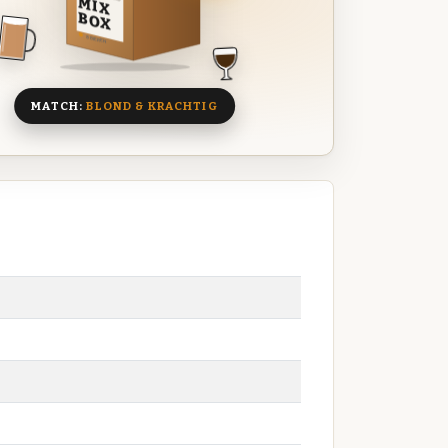
MIX
BOX
8 BIEREN
MATCH:
BLOND & KRACHTIG