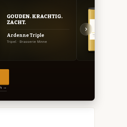
GOU
GOUDEN. KRACHTIG.
ZAC
ZACHT.
Arde
Ardenne Triple
Saison
Tripel · Brasserie Minne
Minne
→
en →