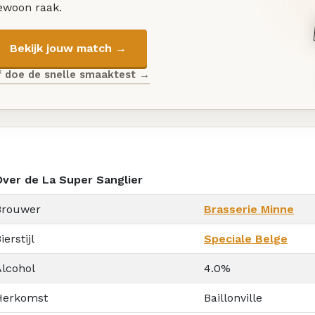
ewoon raak.
Bekijk jouw match →
f doe de snelle smaaktest →
Over de La Super Sanglier
Brouwer
Brasserie Minne
ierstijl
Speciale Belge
Alcohol
4.0%
Herkomst
Baillonville