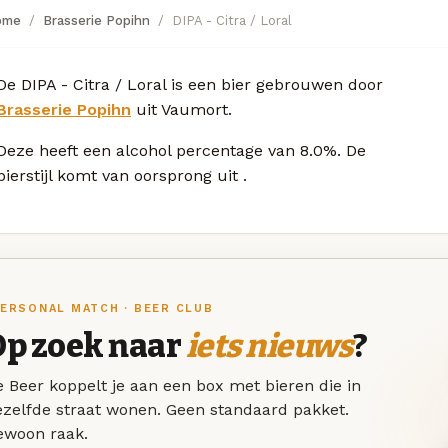
ome
Brasserie Popihn
DIPA - Citra / Loral
De DIPA - Citra / Loral is een bier gebrouwen door
Brasserie Popihn
uit Vaumort.
Deze
heeft een alcohol percentage van 8.0%. De
bierstijl komt van oorsprong uit
.
ERSONAL MATCH · BEER CLUB
Op zoek naar
iets nieuws
?
 Beer koppelt je aan een box met bieren die in
ezelfde straat wonen. Geen standaard pakket.
ewoon raak.