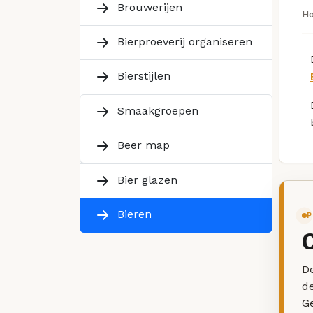
Brouwerijen
H
Bierproeverij organiseren
Bierstijlen
Smaakgroepen
Beer map
Bier glazen
Bieren
P
De
d
G