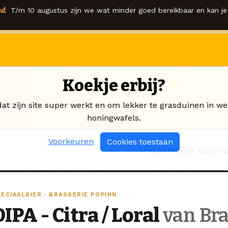
d.
T/m 10 augustus zijn we wat minder goed bereikbaar en kan je 
Koekje erbij?
dat zijn site super werkt en om lekker te grasduinen in we
honingwafels.
Voorkeuren
Cookies toestaan
Stel jouw box samen
ECIAALBIER · BRASSERIE POPIHN
DIPA - Citra / Loral
van Bra