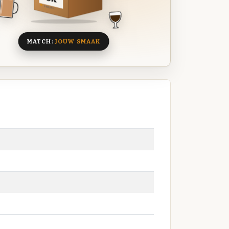
8 BIEREN
MATCH:
JOUW SMAAK