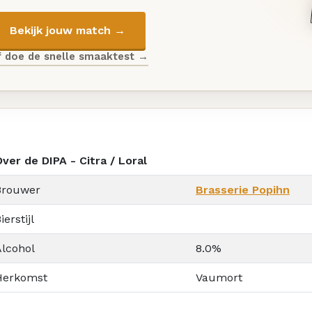
Bekijk jouw match →
f doe de snelle smaaktest →
ver de DIPA - Citra / Loral
Brouwer
Brasserie Popihn
ierstijl
Alcohol
8.0%
Herkomst
Vaumort