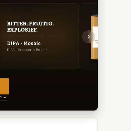
BITTER. FRUITIG.
VER
EXPLOSIEF.
UIT
DIPA - Mosaic
DIPA 
DIPA · Brasserie Popihn
Specia
→
en →