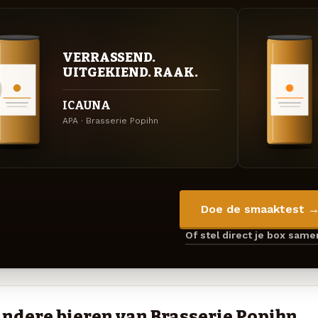
VERRASSEND.
UITGEKIEND. RAAK.
ICAUNA
APA · Brasserie Popihn
Doe de smaaktest 
Of stel direct je box sam
ndere bieren van Brasserie Popihn