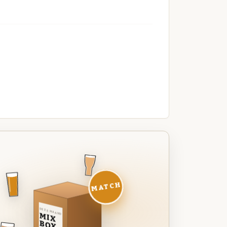
MATCH
DEZE MAAND
MIX
BOX