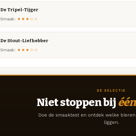
De Tripel-Tijger
Smaak:
★★★☆☆
De Stout-Liefhebber
Smaak:
★★★☆☆
DE SELECTIE
Niet stoppen bij
één
Doe de smaaktest en ontdek welke bieren 
liggen.