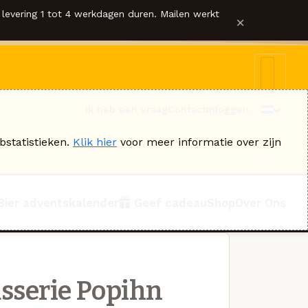
levering 1 tot 4 werkdagen duren. Mailen werkt
×
Ik heb een vraag
Contact
Inloggen
bstatistieken.
Klik hier
voor meer informatie over zijn
Bier adventskalender
Geef cadeau
Shop
Over Ons
sserie Popihn