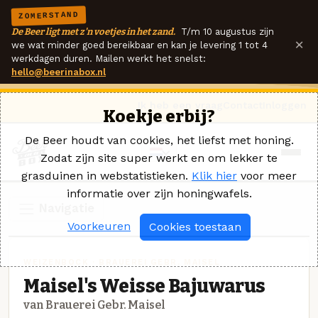
ZOMERSTAND
De Beer ligt met z'n voetjes in het zand.
T/m 10 augustus zijn
×
we wat minder goed bereikbaar en kan je levering 1 tot 4
werkdagen duren. Mailen werkt het snelst:
hello@beerinabox.nl
Ik heb een vraag
Contact
Inloggen
Koekje erbij?
De Beer houdt van cookies, het liefst met honing.
Zodat zijn site super werkt en om lekker te
grasduinen in webstatistieken.
Klik hier
voor meer
informatie over zijn honingwafels.
Navigatie
Voorkeuren
Cookies toestaan
WEIZENBOCK · BRAUEREI GEBR. MAISEL
Maisel's Weisse Bajuwarus
van Brauerei Gebr. Maisel