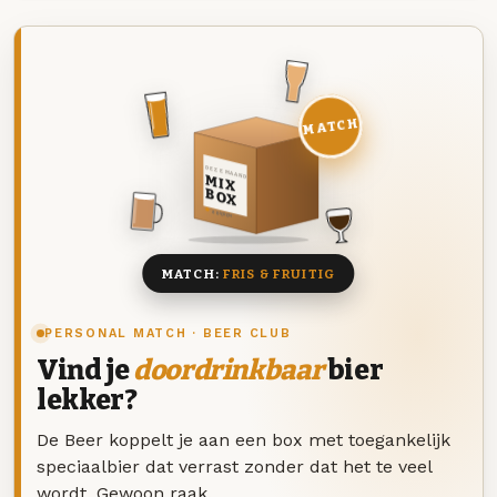
MATCH
DEZE MAAND
MIX
BOX
8 BIEREN
MATCH:
FRIS & FRUITIG
PERSONAL MATCH · BEER CLUB
Vind je
doordrinkbaar
bier
lekker?
De Beer koppelt je aan een box met toegankelijk
speciaalbier dat verrast zonder dat het te veel
wordt. Gewoon raak.