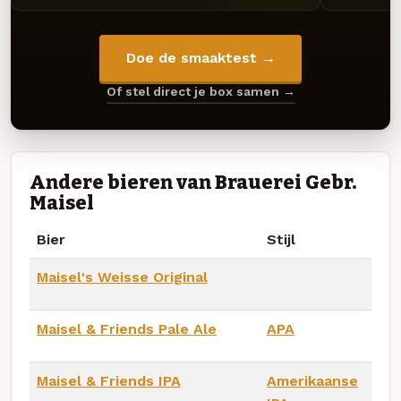
Doe de smaaktest →
Of stel direct je box samen →
Andere bieren van Brauerei Gebr.
Maisel
Bier
Stijl
Maisel's Weisse Original
Maisel & Friends Pale Ale
APA
Maisel & Friends IPA
Amerikaanse