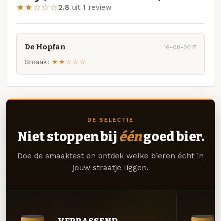
★★☆☆☆
2.8
uit 1 review
De Hopfan
16-08-2017
Smaak:
★★☆☆☆
DE SELECTIE
Niet stoppen bij
één
goed bier.
Doe de smaaktest en ontdek welke bieren écht in
jouw straatje liggen.