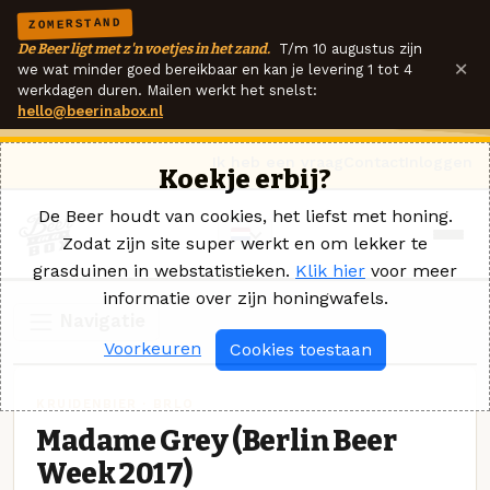
ZOMERSTAND
De Beer ligt met z'n voetjes in het zand.
T/m 10 augustus zijn
×
we wat minder goed bereikbaar en kan je levering 1 tot 4
werkdagen duren. Mailen werkt het snelst:
hello@beerinabox.nl
Ik heb een vraag
Contact
Inloggen
Koekje erbij?
De Beer houdt van cookies, het liefst met honing.
Zodat zijn site super werkt en om lekker te
grasduinen in webstatistieken.
Klik hier
voor meer
informatie over zijn honingwafels.
Navigatie
Voorkeuren
Cookies toestaan
KRUIDENBIER · BRLO
Madame Grey (Berlin Beer
Week 2017)