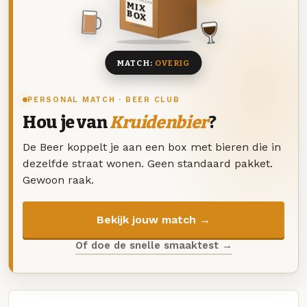
DEZE MAAND
MIX
BOX
8 BIEREN
MATCH:
OVERIG
PERSONAL MATCH · BEER CLUB
Hou je van
Kruidenbier
?
De Beer koppelt je aan een box met bieren die in
dezelfde straat wonen. Geen standaard pakket.
Gewoon raak.
Bekijk jouw match →
Of doe de snelle smaaktest →