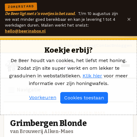
ZOMERSTAND
De Beer ligt met z'n voetjes in het zand.
T/m 10 augustus zijn
×
we wat minder goed bereikbaar en kan je levering 1 tot 4
werkdagen duren. Mailen werkt het snelst:
hello@beerinabox.nl
Ik heb een vraag
Contact
Inloggen
Koekje erbij?
De Beer houdt van cookies, het liefst met honing.
Zodat zijn site super werkt en om lekker te
grasduinen in webstatistieken.
Klik hier
voor meer
informatie over zijn honingwafels.
Navigatie
Voorkeuren
Cookies toestaan
BELGISCH BLOND · BROUWERIJ ALKEN-MAES
Grimbergen Blonde
van Brouwerij Alken-Maes