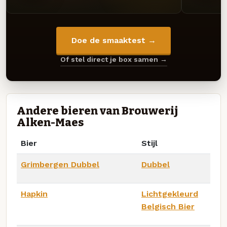
Doe de smaaktest →
Of stel direct je box samen →
Andere bieren van Brouwerij
Alken-Maes
Bier
Stijl
Grimbergen Dubbel
Dubbel
Hapkin
Lichtgekleurd
Belgisch Bier