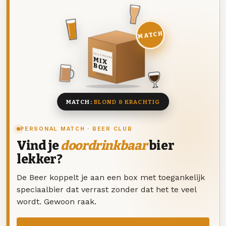
MATCH
DEZE MAAND
MIX
BOX
8 BIEREN
MATCH:
BLOND & KRACHTIG
PERSONAL MATCH · BEER CLUB
Vind je
doordrinkbaar
bier
lekker?
De Beer koppelt je aan een box met toegankelijk
speciaalbier dat verrast zonder dat het te veel
wordt. Gewoon raak.