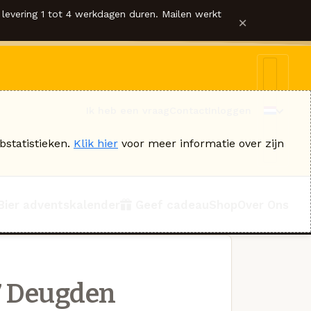
levering 1 tot 4 werkdagen duren. Mailen werkt
×
Ik heb een vraag
Contact
Inloggen
bstatistieken.
Klik hier
voor meer informatie over zijn
Bier adventskalender
Geef cadeau
Shop
Over Ons
7 Deugden