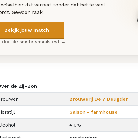
eciaalbier dat verrast zonder dat het te veel
ordt. Gewoon raak.
Bekijk jouw match →
f doe de snelle smaaktest →
Over de Zij+Zon
Brouwer
Brouwerij De 7 Deugden
ierstijl
Saison - farmhouse
Alcohol
4.0%
Herkomst
Amsterdam