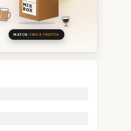
DEZE MAAND
MIX
BOX
8 BIEREN
MATCH:
FRIS & FRUITIG