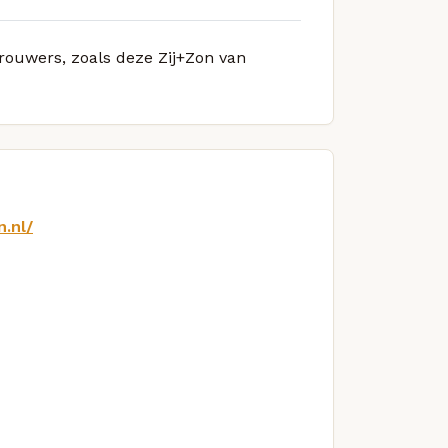
brouwers, zoals deze Zij+Zon van
.nl/