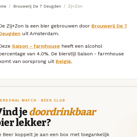
ome
Brouwerij De 7 Deugden
Zij+Zon
De Zij+Zon is een bier gebrouwen door
Brouwerij De 7
Deugden
uit Amsterdam.
Deze
Saison - farmhouse
heeft een alcohol
percentage van 4.0%. De bierstijl Saison - farmhouse
komt van oorsprong uit
België
.
ERSONAL MATCH · BEER CLUB
ind je
doordrinkbaar
ier lekker?
 Beer koppelt je aan een box met toegankelijk