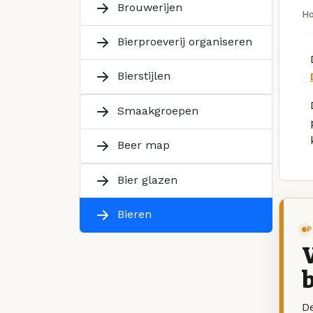
Brouwerijen
H
Bierproeverij organiseren
Bierstijlen
Smaakgroepen
Beer map
Bier glazen
Bieren
P
V
b
De