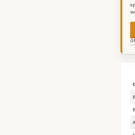
sp
w
O
B