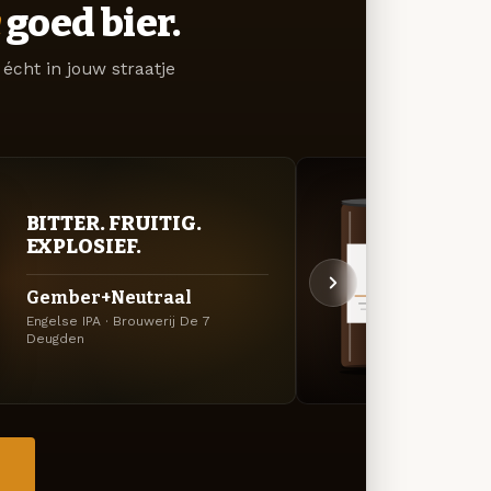
goed bier.
écht in jouw straatje
BITTER. FRUITIG.
DON
EXPLOSIEF.
DEC
Gember+Neutraal
Stou
Engelse IPA · Brouwerij De 7
Koffie
Deugden
Deugd
→