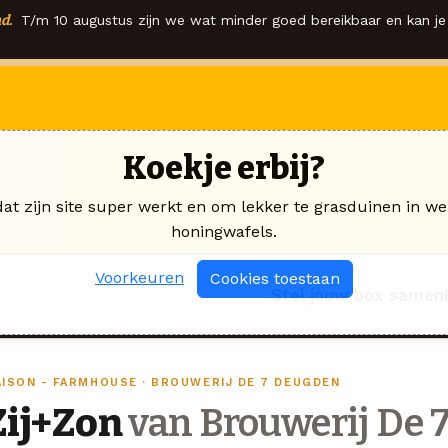
d.
T/m 10 augustus zijn we wat minder goed bereikbaar en kan je 
Koekje erbij?
dat zijn site super werkt en om lekker te grasduinen in we
honingwafels.
Voorkeuren
Cookies toestaan
Stel jouw box samen
AISON - FARMHOUSE · BROUWERIJ DE 7 DEUGDEN
Zij+Zon
van Brouwerij De 