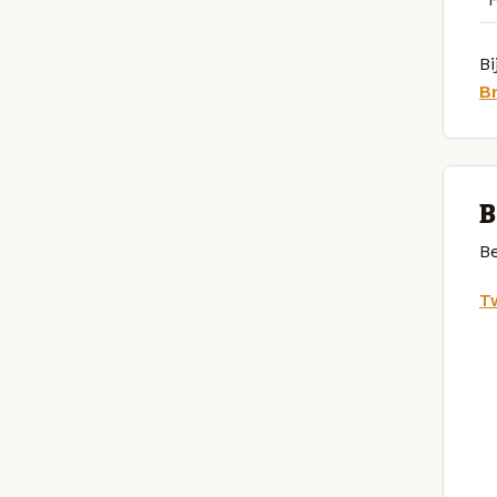
Bi
B
B
Be
Tw