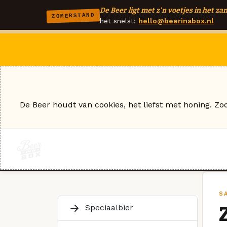
De Beer ligt met z'n voetjes in het zan
ZOMERSTAND
het snelst:
hello@beerinabox.nl
De Beer houdt van cookies, het liefst met honing. Zo
S
Speciaalbier