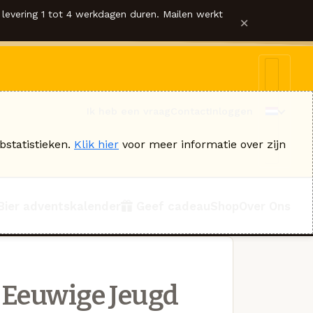
levering 1 tot 4 werkdagen duren. Mailen werkt
×
Ik heb een vraag
Contact
Inloggen
bstatistieken.
Klik hier
voor meer informatie over zijn
Bier adventskalender
Geef cadeau
Shop
Over Ons
 Eeuwige Jeugd