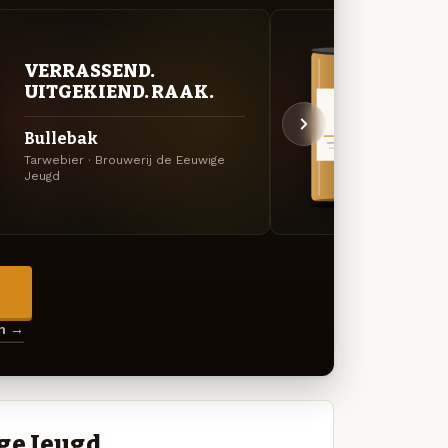
VERRASSEND.
VER
UITGEKIEND. RAAK.
UIT
Bullebak
Glad
Tarwebier · Brouwerij de Eeuwige
Specia
Jeugd
Jeugd
→
en →
ge Jeugd