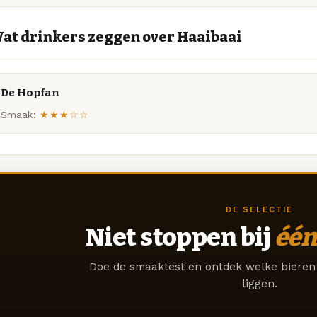
at drinkers zeggen over Haaibaai
De Hopfan
Smaak:
★★★☆☆
DE SELECTIE
Niet stoppen bij
één
Doe de smaaktest en ontdek welke bieren 
liggen.