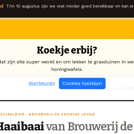
d.
T/m 10 augustus zijn we wat minder goed bereikbaar en kan je 
Koekje erbij?
dat zijn site super werkt en om lekker te grasduinen in we
honingwafels.
Voorkeuren
Cookies toestaan
Stel jouw box samen
PECIAALBIER · BROUWERIJ DE EEUWIGE JEUGD
Haaibaai
van Brouwerij de