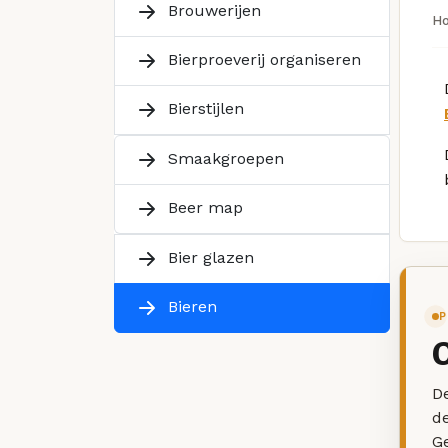
Brouwerijen
H
Bierproeverij organiseren
Bierstijlen
Smaakgroepen
Beer map
Bier glazen
Bieren
P
De
d
G