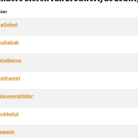
ier
Lellebel
Bullebak
Gladjanus
Belhamel
Gleuvenglijder
Bokkelul
Gappie