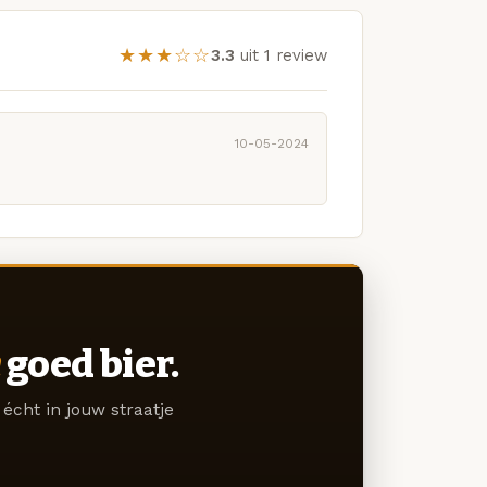
★★★☆☆
3.3
uit 1 review
10-05-2024
goed bier.
écht in jouw straatje