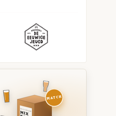
MATCH
DEZE MAAND
MIX