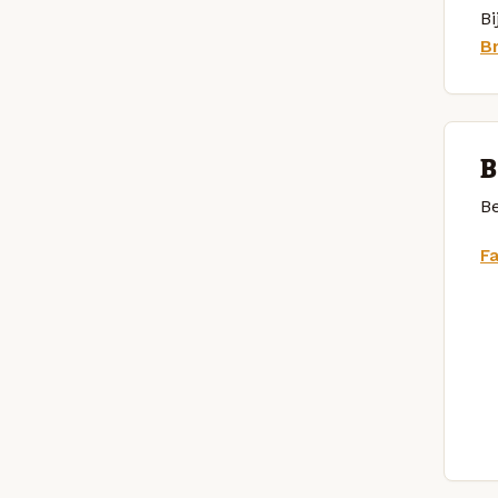
Bi
B
B
Be
F