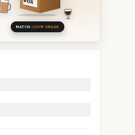
BOX
8 BIEREN
MATCH:
JOUW SMAAK