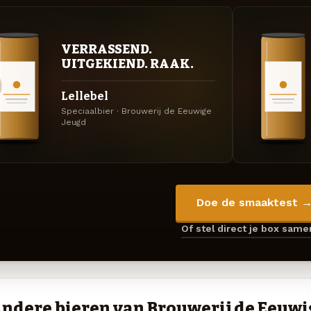
VERRASSEND.
UITGEKIEND. RAAK.
Lellebel
Speciaalbier · Brouwerij de Eeuwige
Jeugd
Doe de smaaktest 
Of stel direct je box sam
ndere bieren van Brouwerij de Eeuwi