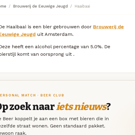
ome
Brouwerij de Eeuwige Jeugd
Haaibaai
De Haaibaai is een bier gebrouwen door
Brouwerij de
Eeuwige Jeugd
uit Amsterdam.
Deze
heeft een alcohol percentage van 5.0%. De
bierstijl komt van oorsprong uit
.
ERSONAL MATCH · BEER CLUB
Op zoek naar
iets nieuws
?
 Beer koppelt je aan een box met bieren die in
ezelfde straat wonen. Geen standaard pakket.
ewoon raak.