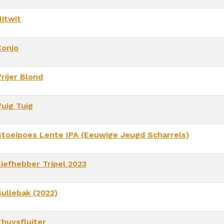
Nitwit
Conjo
rijer Blond
Vuig Tuig
Stoeipoes Lente IPA (Eeuwige Jeugd Scharrels)
Liefhebber Tripel 2023
Bullebak (2022)
Thuysfluiter