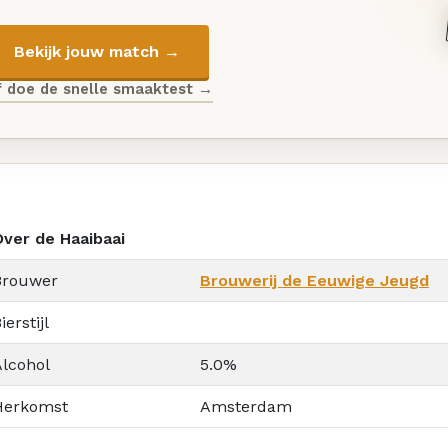
Bekijk jouw match →
f doe de snelle smaaktest →
Over de Haaibaai
Brouwer
Brouwerij de Eeuwige Jeugd
ierstijl
Alcohol
5.0%
Herkomst
Amsterdam