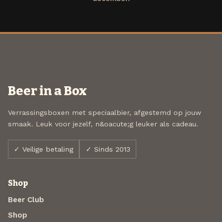
Beer in a Box
Verrassingsboxen met speciaalbier, afgestemd op jouw
smaak. Leuk voor jezelf, n&oacute;g leuker als cadeau.
✓ Veilige betaling
✓ Sinds 2013
Shop
Beer Club
Shop