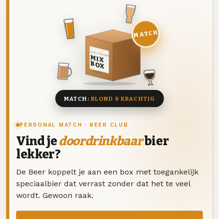
MATCH
DEZE MAAND
MIX
BOX
8 BIEREN
MATCH:
BLOND & KRACHTIG
PERSONAL MATCH · BEER CLUB
Vind je
doordrinkbaar
bier
lekker?
De Beer koppelt je aan een box met toegankelijk
speciaalbier dat verrast zonder dat het te veel
wordt. Gewoon raak.