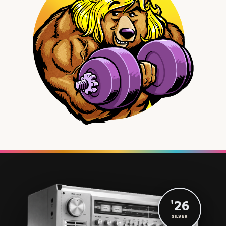
'26
SILVER