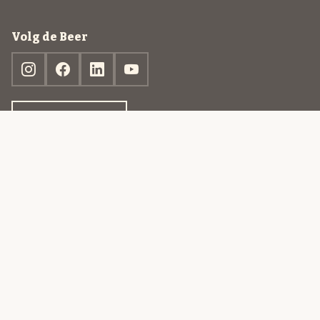
Volg de Beer
Ontdek jouw box
© 2013-2026 Beer in a Box BV