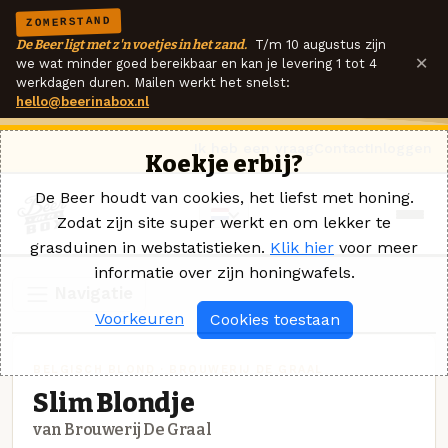
ZOMERSTAND
De Beer ligt met z'n voetjes in het zand.
T/m 10 augustus zijn
×
we wat minder goed bereikbaar en kan je levering 1 tot 4
werkdagen duren. Mailen werkt het snelst:
hello@beerinabox.nl
Ik heb een vraag
Contact
Inloggen
Koekje erbij?
De Beer houdt van cookies, het liefst met honing.
Zodat zijn site super werkt en om lekker te
grasduinen in webstatistieken.
Klik hier
voor meer
informatie over zijn honingwafels.
Navigatie
Voorkeuren
Cookies toestaan
BELGISCH BLOND · BROUWERIJ DE GRAAL
Slim Blondje
van Brouwerij De Graal