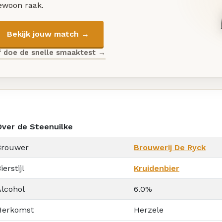
ewoon raak.
Bekijk jouw match →
f doe de snelle smaaktest →
Over de Steenuilke
Brouwer
Brouwerij De Ryck
ierstijl
Kruidenbier
Alcohol
6.0%
Herkomst
Herzele