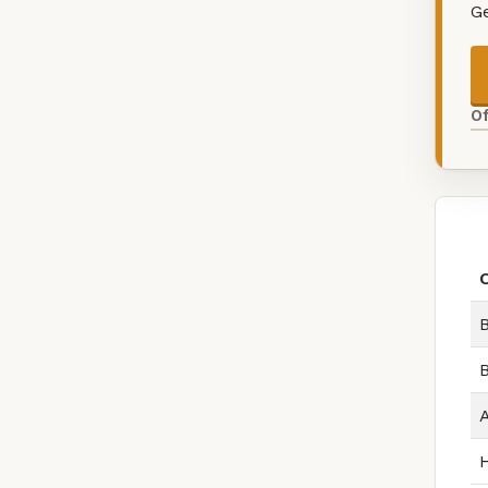
G
O
B