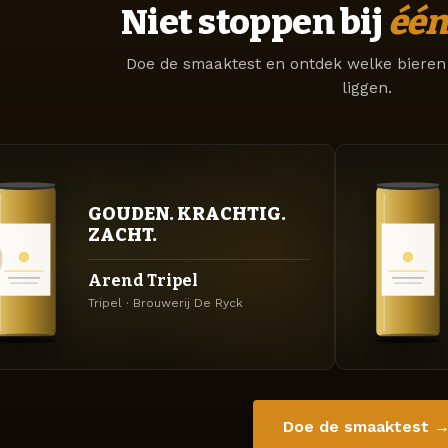
Niet stoppen bij
één
Doe de smaaktest en ontdek welke bieren 
liggen.
GOUDEN. KRACHTIG.
ZACHT.
Arend Tripel
Tripel · Brouwerij De Ryck
Doe de smaaktest 