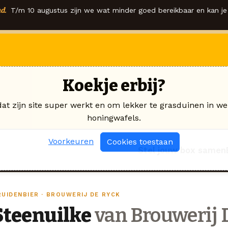
d.
T/m 10 augustus zijn we wat minder goed bereikbaar en kan je 
Koekje erbij?
dat zijn site super werkt en om lekker te grasduinen in we
honingwafels.
Voorkeuren
Cookies toestaan
Stel jouw box samen
RUIDENBIER · BROUWERIJ DE RYCK
Steenuilke
van Brouwerij 