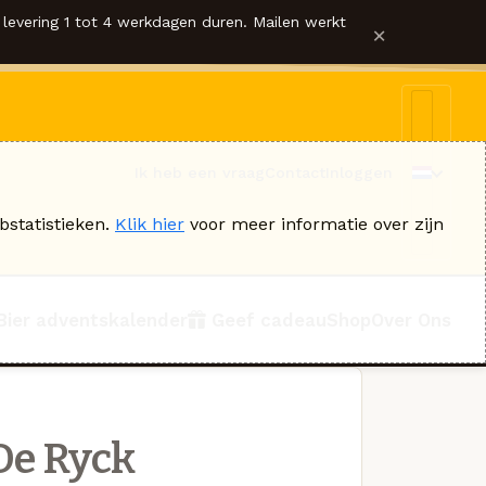
levering 1 tot 4 werkdagen duren. Mailen werkt
×
Ik heb een vraag
Contact
Inloggen
bstatistieken.
Klik hier
voor meer informatie over zijn
Bier adventskalender
Geef cadeau
Shop
Over Ons
De Ryck