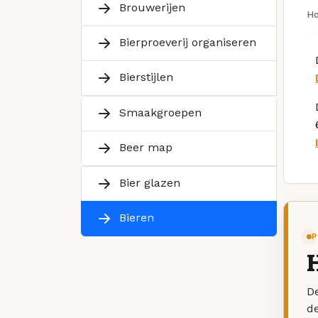
Brouwerijen
H
Bierproeverij organiseren
Bierstijlen
Smaakgroepen
Beer map
Bier glazen
Bieren
P
De
d