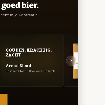
goed bier.
écht in jouw straatje
GOUDEN. KRACHTIG.
VER
ZACHT.
UIT
Arend Blond
Aren
Belgisch Blond · Brouwerij De Ryck
Dubbel
→