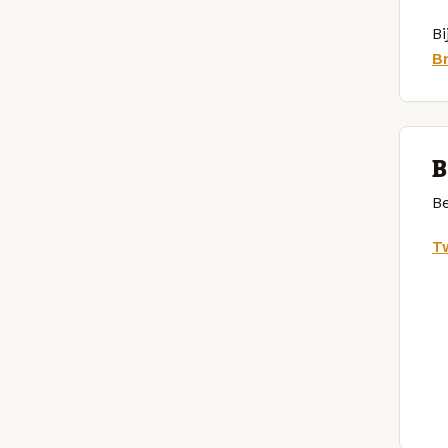
Bi
B
B
Be
Tw