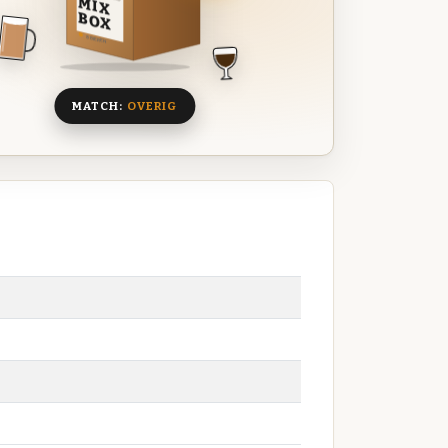
MIX
BOX
8 BIEREN
MATCH:
OVERIG