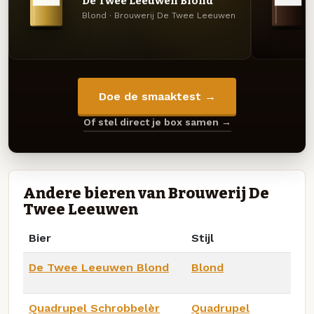
De Twee Leeuwen Blond
Blond · Brouwerij De Twee Leeuwen
Doe de smaaktest →
Of stel direct je box samen →
Andere bieren van Brouwerij De
Twee Leeuwen
Bier
Stijl
De Twee Leeuwen Blond
Blond
Quadrupel Schrobbelèr
Quadrupel