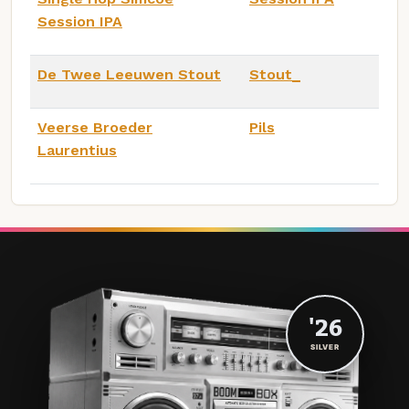
Session IPA
De Twee Leeuwen Stout
Stout_
Veerse Broeder
Pils
Laurentius
'26
SILVER