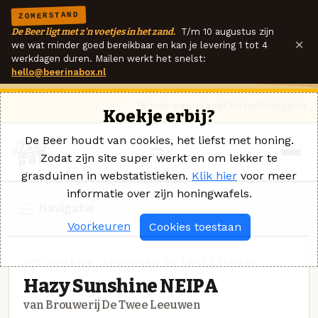
ZOMERSTAND
De Beer ligt met z'n voetjes in het zand.
T/m 10 augustus zijn
×
we wat minder goed bereikbaar en kan je levering 1 tot 4
werkdagen duren. Mailen werkt het snelst:
hello@beerinabox.nl
Ik heb een vraag
Contact
Inloggen
Koekje erbij?
De Beer houdt van cookies, het liefst met honing.
Zodat zijn site super werkt en om lekker te
grasduinen in webstatistieken.
Klik hier
voor meer
informatie over zijn honingwafels.
Navigatie
Voorkeuren
Cookies toestaan
SPECIAALBIER · BROUWERIJ DE TWEE LEEUWEN
Hazy Sunshine NEIPA
van Brouwerij De Twee Leeuwen