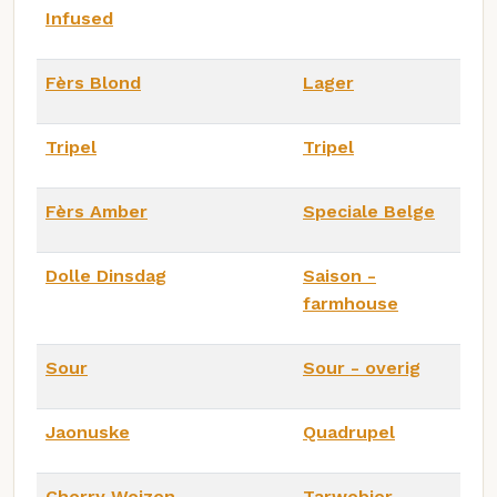
Infused
Fèrs Blond
Lager
Tripel
Tripel
Fèrs Amber
Speciale Belge
Dolle Dinsdag
Saison -
farmhouse
Sour
Sour - overig
Jaonuske
Quadrupel
Cherry Weizen
Tarwebier