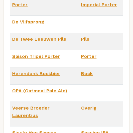
Porter
Imperial Porter
De Vijfsprong
De Twee Leeuwen Pils
Pils
Saison Tripel Porter
Porter
Herendonk Bockbier
Bock
OPA (Oatmeal Pale Ale)
Veerse Broeder
Overig
Laurentius
Single Hop Simcoe
Session IPA