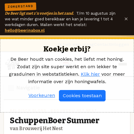
ZOMERSTAND
De Beer ligt met z'n voetjes in het zand.
T/m 10 augustus zijn
×
we wat minder goed bereikbaar en kan je levering 1 tot 4
werkdagen duren. Mailen werkt het snelst:
hello@beerinabox.nl
Ik heb een vraag
Contact
Inloggen
Koekje erbij?
De Beer houdt van cookies, het liefst met honing.
Zodat zijn site super werkt en om lekker te
grasduinen in webstatistieken.
Klik hier
voor meer
informatie over zijn honingwafels.
Navigatie
Voorkeuren
Cookies toestaan
BELGISCH BLOND · BROUWERIJ HET NEST
SchuppenBoer Summer
van Brouwerij Het Nest