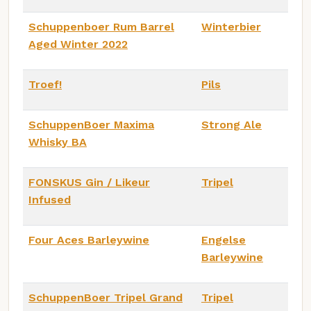
Schuppenboer Rum Barrel
Winterbier
Aged Winter 2022
Troef!
Pils
SchuppenBoer Maxima
Strong Ale
Whisky BA
FONSKUS Gin / Likeur
Tripel
Infused
Four Aces Barleywine
Engelse
Barleywine
SchuppenBoer Tripel Grand
Tripel