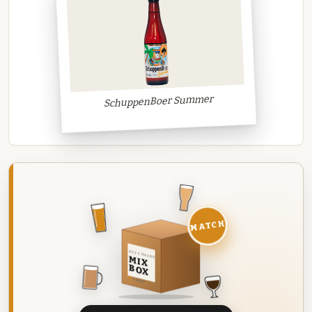
SchuppenBoer Summer
MATCH
DEZE MAAND
MIX
BOX
8 BIEREN