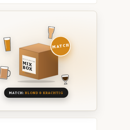
MATCH
DEZE MAAND
MIX
BOX
8 BIEREN
MATCH:
BLOND & KRACHTIG