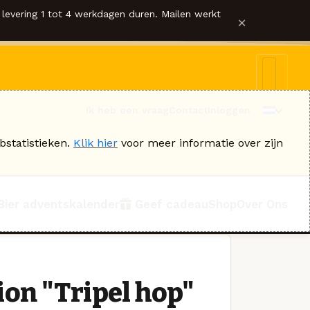
levering 1 tot 4 werkdagen duren. Mailen werkt
×
Ik heb een vraag
Contact
Inloggen
bstatistieken.
Klik hier
voor meer informatie over zijn
Bier adventskalender
Geef cadeau
Shop
Over Ons
ion "Tripel hop"