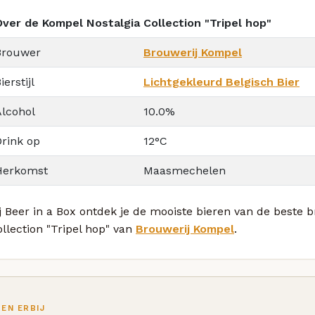
Over de Kompel Nostalgia Collection "Tripel hop"
Brouwer
Brouwerij Kompel
ierstijl
Lichtgekleurd Belgisch Bier
Alcohol
10.0%
Drink op
12°C
Herkomst
Maasmechelen
j Beer in a Box ontdek je de mooiste bieren van de beste
llection "Tripel hop" van
Brouwerij Kompel
.
TEN ERBIJ