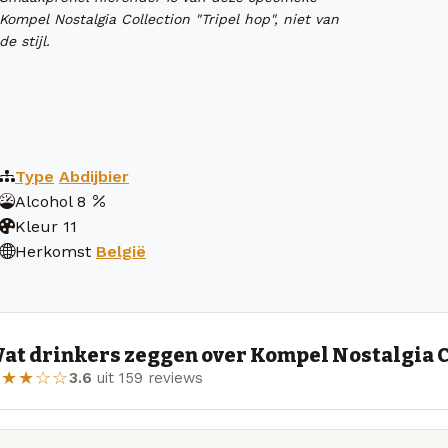
Kompel Nostalgia Collection "Tripel hop", niet van
de stijl.
Type
Abdijbier
Alcohol
8
Kleur
11
Herkomst
België
at drinkers zeggen over Kompel Nostalgia Co
★★★☆☆
3.6
uit 159 reviews