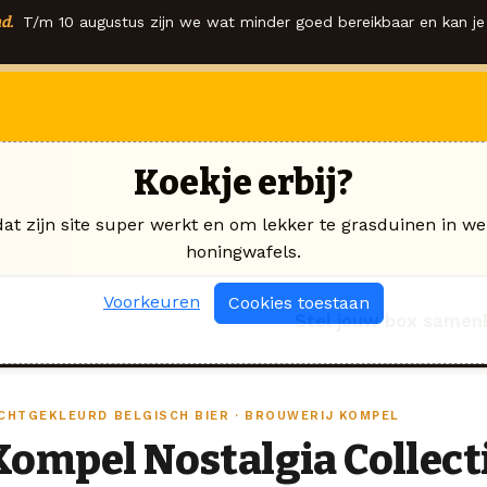
d.
T/m 10 augustus zijn we wat minder goed bereikbaar en kan je 
Koekje erbij?
dat zijn site super werkt en om lekker te grasduinen in we
honingwafels.
Voorkeuren
Cookies toestaan
Stel jouw box samen
ICHTGEKLEURD BELGISCH BIER · BROUWERIJ KOMPEL
Kompel Nostalgia Collect