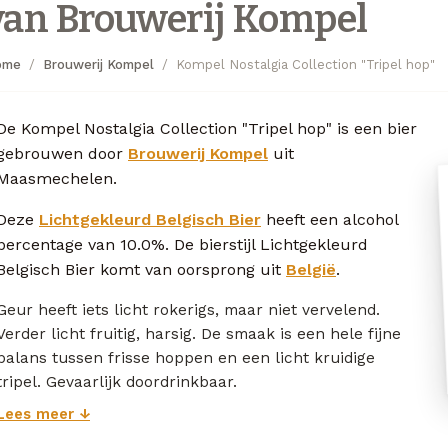
van Brouwerij Kompel
ome
Brouwerij Kompel
Kompel Nostalgia Collection "Tripel hop"
De Kompel Nostalgia Collection "Tripel hop" is een bier
gebrouwen door
Brouwerij Kompel
uit
Maasmechelen.
Deze
Lichtgekleurd Belgisch Bier
heeft een alcohol
percentage van 10.0%. De bierstijl Lichtgekleurd
Belgisch Bier komt van oorsprong uit
België
.
Geur heeft iets licht rokerigs, maar niet vervelend.
Verder licht fruitig, harsig. De smaak is een hele fijne
balans tussen frisse hoppen en een licht kruidige
tripel. Gevaarlijk doordrinkbaar.
Lees meer ↓