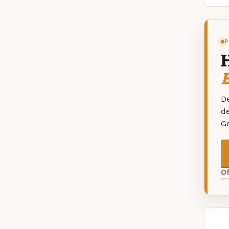
P
B
De
d
G
O