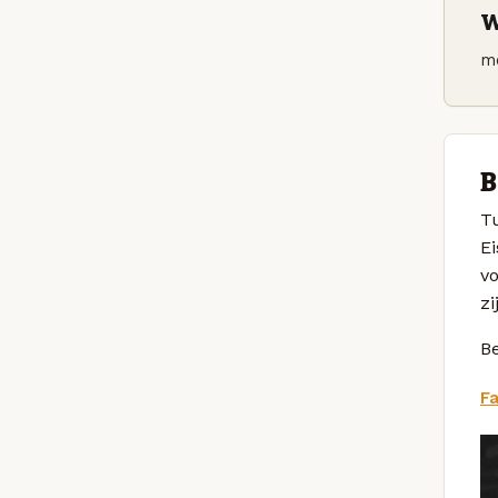
W
m
B
T
Ei
v
zi
Be
F