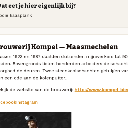
at eet je hier eigenlijk bij?
ooie kaasplank
rouwerij Kompel — Maasmechelen
ussen 1923 en 1987 daalden duizenden mijnwerkers tot 90
sden. Bovengronds lieten honderden arbeiders de schachtw
oorgoed de deuren. Twee steenkoolschachten getuigen van
jn een ode aan de kolenputter...
kijk de website van de brouwerij:
http://www.kompel-bie
acebook
Instagram