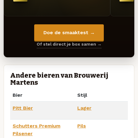
Doe de smaaktest →
Of stel direct je box samen →
Andere bieren van Brouwerij
Martens
Bier
Stijl
Pitt Bier
Lager
Schutters Premium
Pils
Pilsener