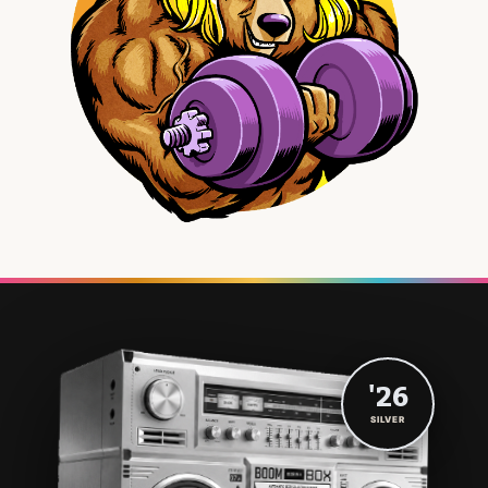
'26
SILVER