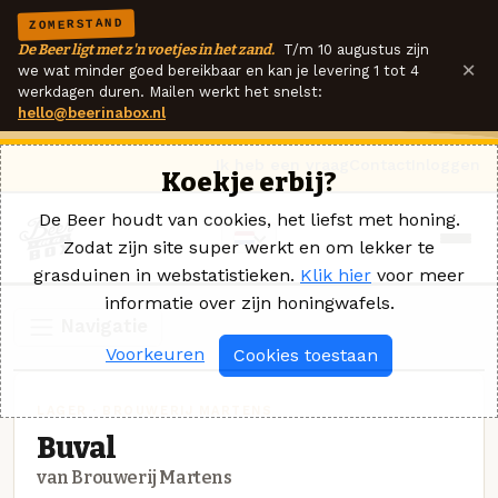
ZOMERSTAND
De Beer ligt met z'n voetjes in het zand.
T/m 10 augustus zijn
×
we wat minder goed bereikbaar en kan je levering 1 tot 4
werkdagen duren. Mailen werkt het snelst:
hello@beerinabox.nl
Ik heb een vraag
Contact
Inloggen
Koekje erbij?
De Beer houdt van cookies, het liefst met honing.
Zodat zijn site super werkt en om lekker te
grasduinen in webstatistieken.
Klik hier
voor meer
informatie over zijn honingwafels.
Navigatie
Voorkeuren
Cookies toestaan
LAGER · BROUWERIJ MARTENS
Buval
van Brouwerij Martens