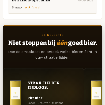
De Saison-Specialist
14-08-2023
Smaak:
★★☆☆☆
DE SELECTIE
Niet stoppen bij
één
goed bier.
Doe de smaaktest en ontdek welke bieren écht in
jouw straatje liggen.
STRAK. HELDER.
TIJDLOOS.
Pitt Bier
Lager · Brouwerij Martens