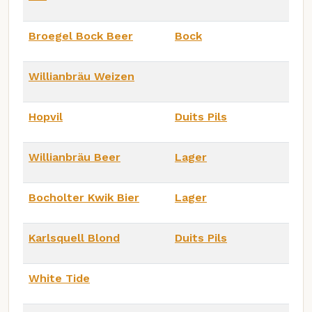
Broegel Bock Beer
Bock
Willianbräu Weizen
Hopvil
Duits Pils
Willianbräu Beer
Lager
Bocholter Kwik Bier
Lager
Karlsquell Blond
Duits Pils
White Tide