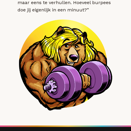
maar eens te verhullen. Hoeveel burpees
doe jij eigenlijk in een minuut?”