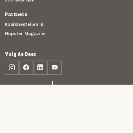
Voorwaarden
Partners
Kaarsbestellen.nl
Hopster Magazine
Volg de Beer
Ontdek jouw box
© 2013-2026 Beer in a Box BV