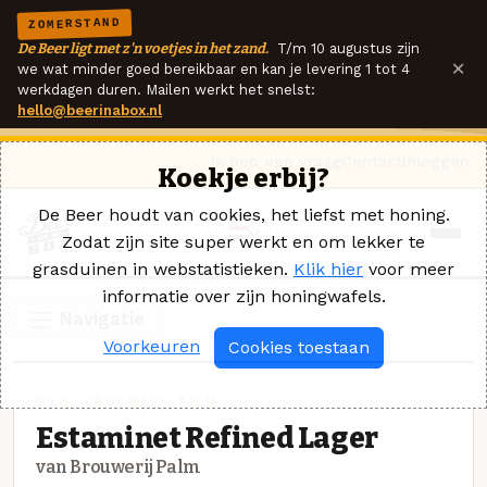
ZOMERSTAND
De Beer ligt met z'n voetjes in het zand.
T/m 10 augustus zijn
×
we wat minder goed bereikbaar en kan je levering 1 tot 4
werkdagen duren. Mailen werkt het snelst:
hello@beerinabox.nl
Ik heb een vraag
Contact
Inloggen
Koekje erbij?
De Beer houdt van cookies, het liefst met honing.
Zodat zijn site super werkt en om lekker te
grasduinen in webstatistieken.
Klik hier
voor meer
informatie over zijn honingwafels.
Navigatie
Voorkeuren
Cookies toestaan
PILS · BROUWERIJ PALM
Estaminet Refined Lager
van Brouwerij Palm