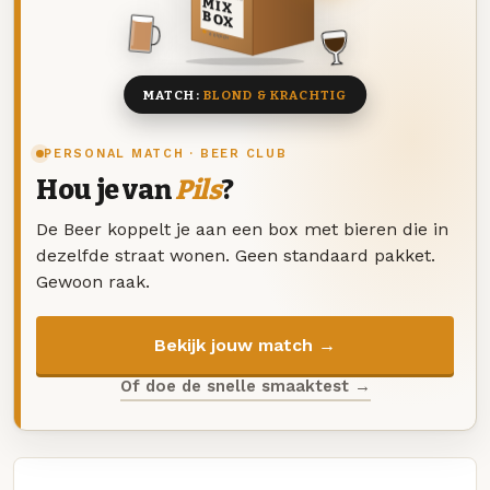
MIX
BOX
8 BIEREN
MATCH:
BLOND & KRACHTIG
PERSONAL MATCH · BEER CLUB
Hou je van
Pils
?
De Beer koppelt je aan een box met bieren die in
dezelfde straat wonen. Geen standaard pakket.
Gewoon raak.
Bekijk jouw match →
Of doe de snelle smaaktest →