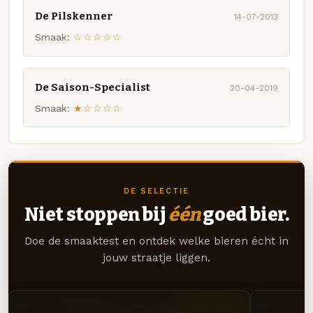
De Pilskenner
14-07-2013
Smaak:
☆☆☆☆☆
De Saison-Specialist
20-04-2019
Smaak:
★☆☆☆☆
DE SELECTIE
Niet stoppen bij
één
goed bier.
Doe de smaaktest en ontdek welke bieren écht in
jouw straatje liggen.