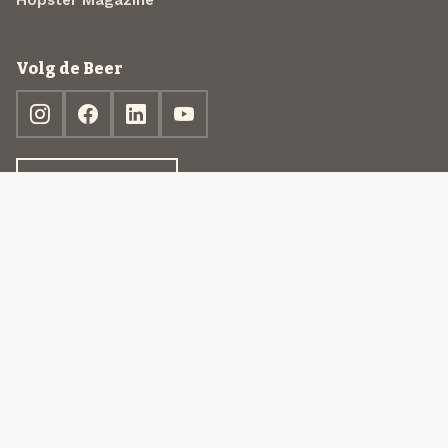
Hopster Magazine
Volg de Beer
Ontdek jouw box
© 2013-2026 Beer in a Box BV