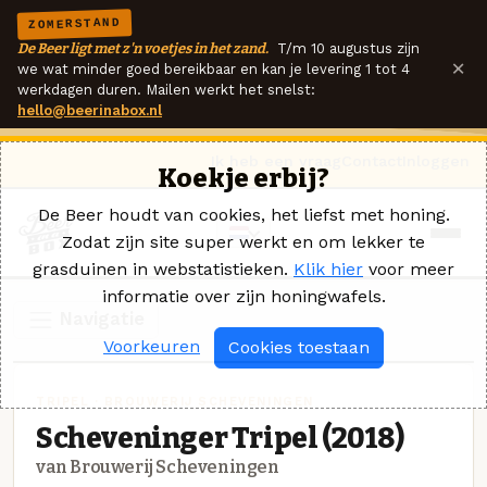
ZOMERSTAND
De Beer ligt met z'n voetjes in het zand.
T/m 10 augustus zijn
×
we wat minder goed bereikbaar en kan je levering 1 tot 4
werkdagen duren. Mailen werkt het snelst:
hello@beerinabox.nl
Ik heb een vraag
Contact
Inloggen
Koekje erbij?
De Beer houdt van cookies, het liefst met honing.
Zodat zijn site super werkt en om lekker te
grasduinen in webstatistieken.
Klik hier
voor meer
informatie over zijn honingwafels.
Navigatie
Voorkeuren
Cookies toestaan
TRIPEL · BROUWERIJ SCHEVENINGEN
Scheveninger Tripel (2018)
van Brouwerij Scheveningen