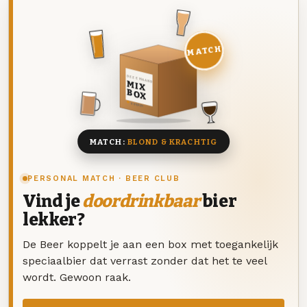
MATCH
DEZE MAAND
MIX
BOX
8 BIEREN
MATCH:
BLOND & KRACHTIG
PERSONAL MATCH · BEER CLUB
Vind je
doordrinkbaar
bier
lekker?
De Beer koppelt je aan een box met toegankelijk
speciaalbier dat verrast zonder dat het te veel
wordt. Gewoon raak.