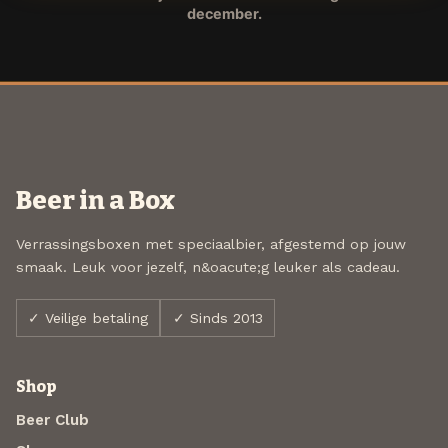
december.
Beer in a Box
Verrassingsboxen met speciaalbier, afgestemd op jouw
smaak. Leuk voor jezelf, n&oacute;g leuker als cadeau.
✓ Veilige betaling
✓ Sinds 2013
Shop
Beer Club