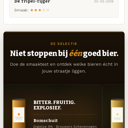
De Tripel-Tijger
30-05-2018
Smaak:
★★★☆☆
DE SELECTIE
Niet stoppen bij
één
goed bier.
Doe de smaaktest en ontdek welke bieren écht in
jouw straatje liggen.
BITTER. FRUITIG.
EXPLOSIEF.
Bomschuit
Engelse IPA · Brouwerij Scheveningen