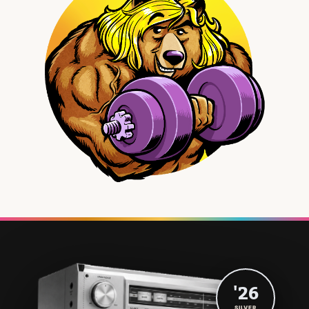
'26
SILVER