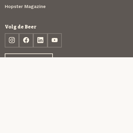
Hopster Magazine
Volg de Beer
Ontdek jouw box
© 2013-2026 Beer in a Box BV