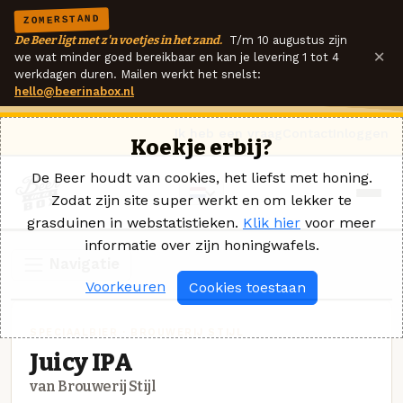
ZOMERSTAND
De Beer ligt met z'n voetjes in het zand.
T/m 10 augustus zijn
×
we wat minder goed bereikbaar en kan je levering 1 tot 4
werkdagen duren. Mailen werkt het snelst:
hello@beerinabox.nl
Ik heb een vraag
Contact
Inloggen
Koekje erbij?
De Beer houdt van cookies, het liefst met honing.
Zodat zijn site super werkt en om lekker te
grasduinen in webstatistieken.
Klik hier
voor meer
informatie over zijn honingwafels.
Navigatie
Voorkeuren
Cookies toestaan
SPECIAALBIER · BROUWERIJ STIJL
Juicy IPA
van Brouwerij Stijl