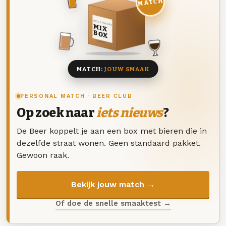
MATCH
DEZE MAAND
MIX
BOX
8 BIEREN
MATCH:
JOUW SMAAK
PERSONAL MATCH · BEER CLUB
Op zoek naar
iets nieuws
?
De Beer koppelt je aan een box met bieren die in
dezelfde straat wonen. Geen standaard pakket.
Gewoon raak.
Bekijk jouw match →
Of doe de snelle smaaktest →