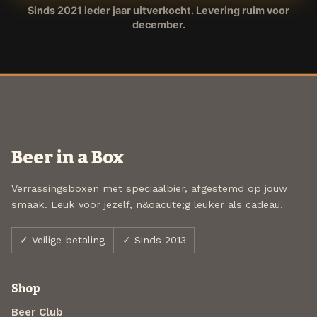
Sinds 2021 ieder jaar uitverkocht. Levering ruim voor
december.
Beer in a Box
Verrassingsboxen met speciaalbier, afgestemd op jouw
smaak. Leuk voor jezelf, n&oacute;g leuker als cadeau.
✓ Veilige betaling
✓ Sinds 2013
Shop
Beer Club