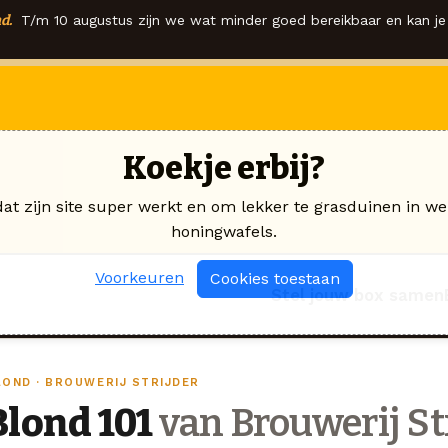
d.
T/m 10 augustus zijn we wat minder goed bereikbaar en kan je 
Koekje erbij?
dat zijn site super werkt en om lekker te grasduinen in we
honingwafels.
Voorkeuren
Cookies toestaan
Stel jouw box samen
LOND · BROUWERIJ STRIJDER
Blond 101
van Brouwerij St