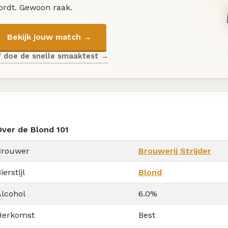
ordt. Gewoon raak.
Bekijk jouw match →
f doe de snelle smaaktest →
Over de Blond 101
Brouwer
Brouwerij Strijder
ierstijl
Blond
Alcohol
6.0%
Herkomst
Best