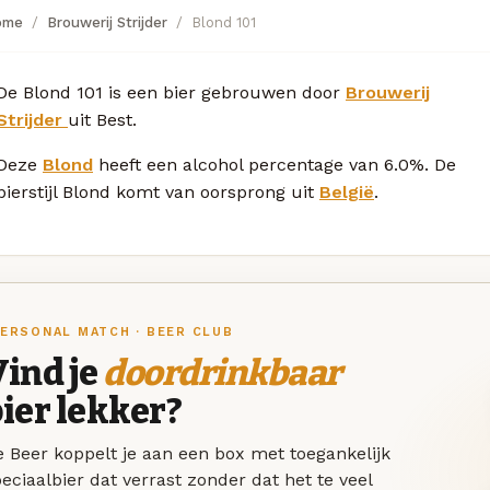
ome
Brouwerij Strijder
Blond 101
De Blond 101 is een bier gebrouwen door
Brouwerij
Strijder
uit Best.
Deze
Blond
heeft een alcohol percentage van 6.0%. De
bierstijl Blond komt van oorsprong uit
België
.
ERSONAL MATCH · BEER CLUB
ind je
doordrinkbaar
ier lekker?
 Beer koppelt je aan een box met toegankelijk
eciaalbier dat verrast zonder dat het te veel