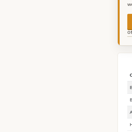
w
O
B