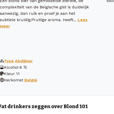
Een blond bier van gemiddelde sterkte, de
complexiteit van de Belgische gist is duidelijk
aanwezig, dan ruik en proef je aan het
subtiele kruidig/fruitige aroma. Heeft...
Lees
meer
Type
Abdijbier
Alcohol
6
Kleur
11
Herkomst
België
at drinkers zeggen over Blond 101