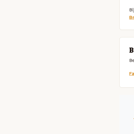
Bi
B
B
Be
F