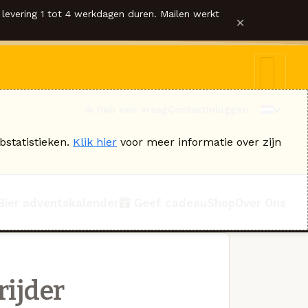
levering 1 tot 4 werkdagen duren. Mailen werkt
×
Ik heb een vraag
Contact
Inloggen
bstatistieken.
Klik hier
voor meer informatie over zijn
Bier adventskalender
Geef cadeau
Shop
Over Ons
rijder