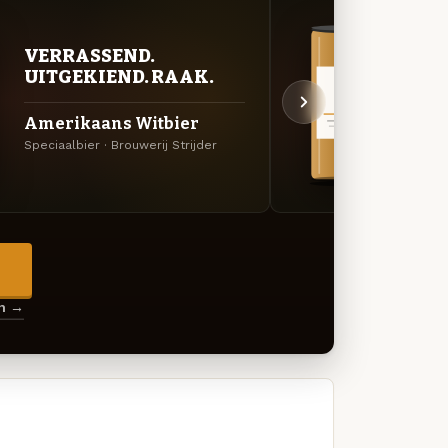
VERRASSEND.
VER
UITGEKIEND. RAAK.
UIT
Amerikaans Witbier
Iris
Speciaalbier · Brouwerij Strijder
Irish R
→
en →