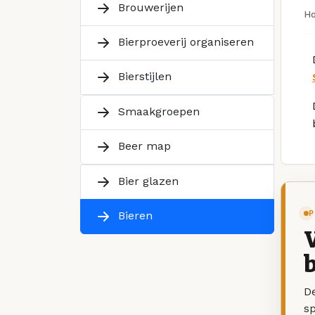
Brouwerijen
H
Bierproeverij organiseren
Bierstijlen
Smaakgroepen
Beer map
Bier glazen
P
Bieren
V
b
De
sp