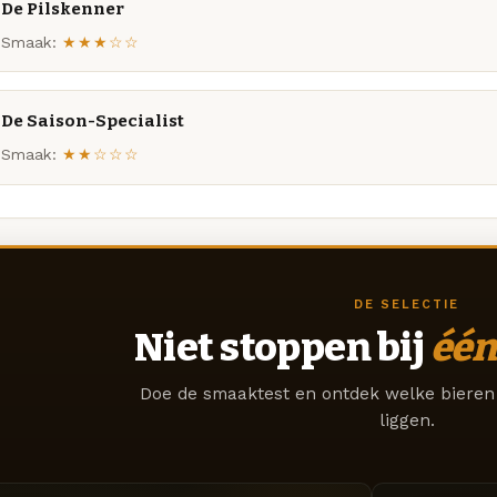
De Pilskenner
Smaak:
★★★☆☆
De Saison-Specialist
Smaak:
★★☆☆☆
DE SELECTIE
Niet stoppen bij
één
Doe de smaaktest en ontdek welke bieren 
liggen.