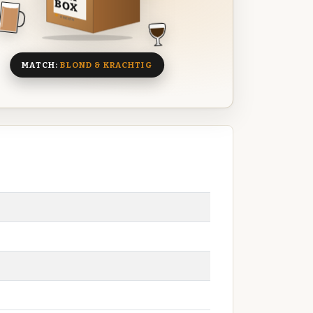
BOX
8 BIEREN
MATCH:
BLOND & KRACHTIG