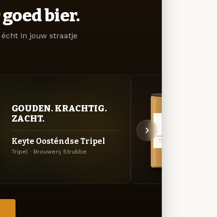
goed bier.
écht in jouw straatje
GOUDEN. KRACHTIG.
VER
ZACHT.
UIT
Keyte Oosténdse Tripel
Dikk
Tripel · Brouwerij Strubbe
Specia
→