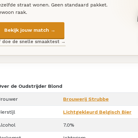
ezelfde straat wonen. Geen standaard pakket.
ewoon raak.
Bekijk jouw match →
f doe de snelle smaaktest →
Over de Oudstrijder Blond
Brouwer
Brouwerij Strubbe
ierstijl
Lichtgekleurd Belgisch Bier
Alcohol
7.0%
Herkomst
Ichtegem