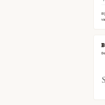
Bi
v
B
Be