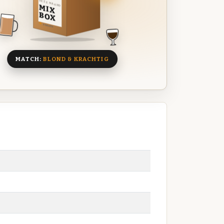
DEZE MAAND
MIX
BOX
8 BIEREN
MATCH:
BLOND & KRACHTIG