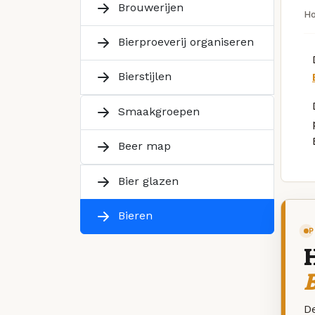
Brouwerijen
H
Bierproeverij organiseren
Bierstijlen
Smaakgroepen
Beer map
Bier glazen
Bieren
P
B
De