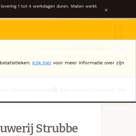
levering 1 tot 4 werkdagen duren. Mailen werkt
×
Ik heb een vraag
Contact
Inloggen
bstatistieken.
Klik hier
voor meer informatie over zijn
Bier adventskalender
Geef cadeau
Shop
Over Ons
uwerij Strubbe