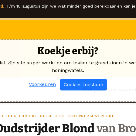
d.
T/m 10 augustus zijn we wat minder goed bereikbaar en kan je 
Koekje erbij?
dat zijn site super werkt en om lekker te grasduinen in we
honingwafels.
Voorkeuren
Cookies toestaan
Stel jouw box samen
ICHTGEKLEURD BELGISCH BIER · BROUWERIJ STRUBBE
Oudstrijder Blond
van Bro