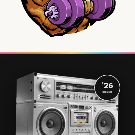
'26
SILVER