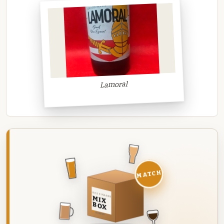
Lamoral
MATCH
DEZE MAAND
MIX
BOX
8 BIEREN