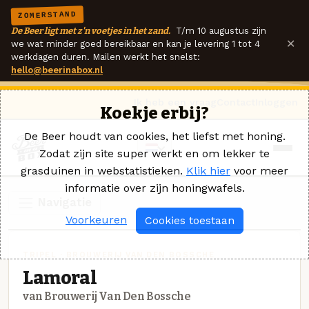
ZOMERSTAND
De Beer ligt met z'n voetjes in het zand.
T/m 10 augustus zijn
×
we wat minder goed bereikbaar en kan je levering 1 tot 4
werkdagen duren. Mailen werkt het snelst:
hello@beerinabox.nl
Ik heb een vraag
Contact
Inloggen
Koekje erbij?
De Beer houdt van cookies, het liefst met honing.
Zodat zijn site super werkt en om lekker te
grasduinen in webstatistieken.
Klik hier
voor meer
informatie over zijn honingwafels.
Navigatie
Voorkeuren
Cookies toestaan
TRIPEL · BROUWERIJ VAN DEN BOSSCHE
Lamoral
van Brouwerij Van Den Bossche