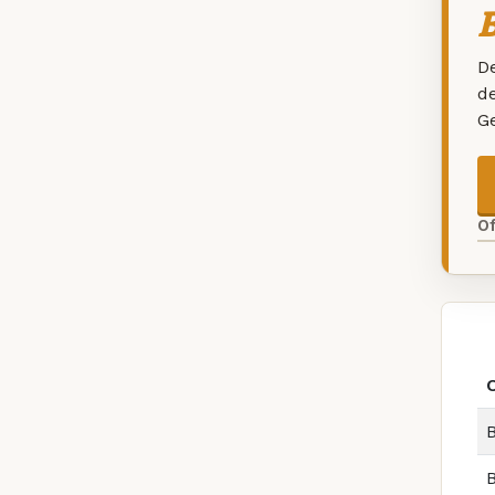
B
De
d
G
O
B