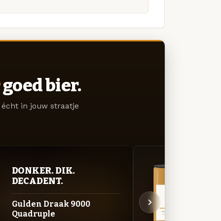
goed bier.
écht in jouw straatje
DONKER. DIK.
VER
DECADENT.
UIT
Gulden Draak 9000
Pira
Quadruple
Lichtg