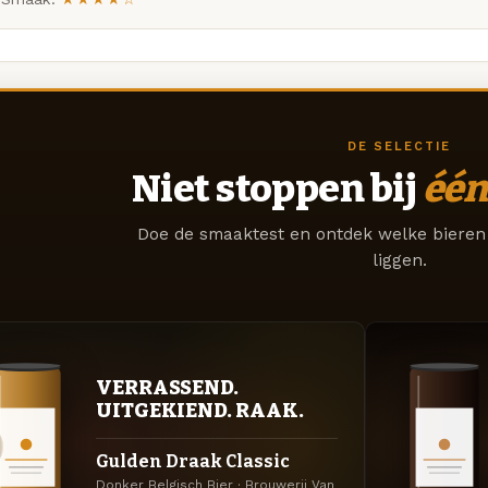
DE SELECTIE
Niet stoppen bij
één
Doe de smaaktest en ontdek welke bieren 
liggen.
VERRASSEND.
UITGEKIEND. RAAK.
Gulden Draak Classic
Donker Belgisch Bier · Brouwerij Van