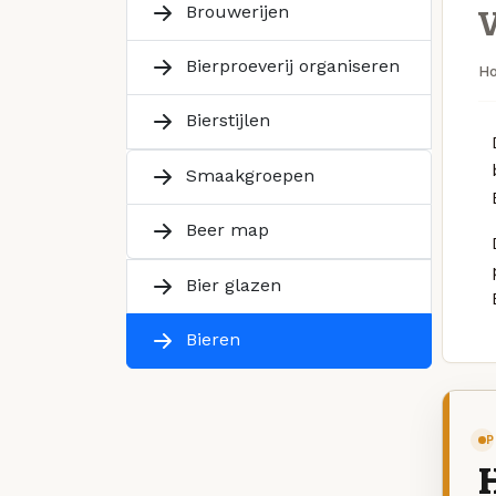
Brouwerijen
Bierproeverij organiseren
H
Bierstijlen
Smaakgroepen
Beer map
Bier glazen
Bieren
P