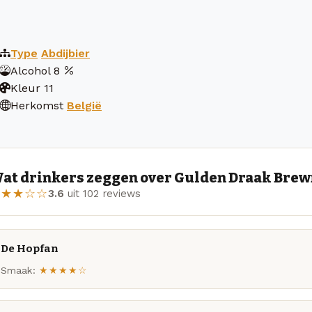
Type
Abdijbier
Alcohol
8
Kleur
11
Herkomst
België
at drinkers zeggen over Gulden Draak Brewm
★★★☆☆
3.6
uit 102 reviews
De Hopfan
Smaak:
★★★★☆