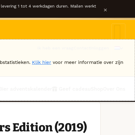
levering 1 tot 4 werkdagen duren. Mailen werkt
×
Ik heb een vraag
Contact
Inloggen
bstatistieken.
Klik hier
voor meer informatie over zijn
Bier adventskalender
Geef cadeau
Shop
Over Ons
 Edition (2019)