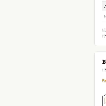
Bi
B
B
Be
F