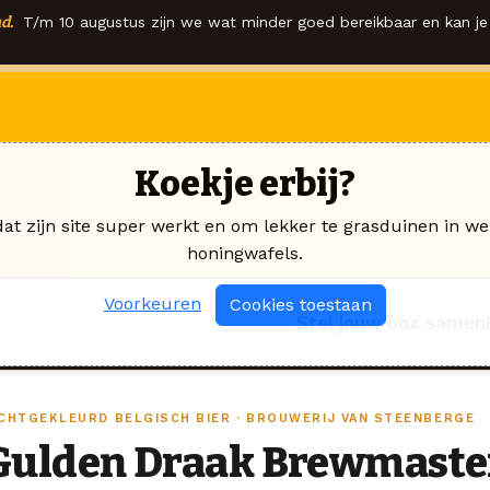
d.
T/m 10 augustus zijn we wat minder goed bereikbaar en kan je 
Koekje erbij?
dat zijn site super werkt en om lekker te grasduinen in we
honingwafels.
Voorkeuren
Cookies toestaan
Stel jouw box samen
ICHTGEKLEURD BELGISCH BIER · BROUWERIJ VAN STEENBERGE
Gulden Draak Brewmasters