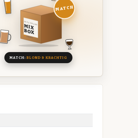
MATCH
DEZE MAAND
MIX
BOX
8 BIEREN
MATCH:
BLOND & KRACHTIG